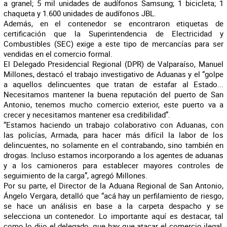
a granel; 5 mil unidades de audífonos Samsung; 1 bicicleta; 1
chaqueta y 1.600 unidades de audífonos JBL.
Además, en el contenedor se encontraron etiquetas de
certificación que la Superintendencia de Electricidad y
Combustibles (SEC) exige a este tipo de mercancías para ser
vendidas en el comercio formal.
El Delegado Presidencial Regional (DPR) de Valparaíso, Manuel
Millones, destacó el trabajo investigativo de Aduanas y el “golpe
a aquellos delincuentes que tratan de estafar al Estado...
Necesitamos mantener la buena reputación del puerto de San
Antonio, tenemos mucho comercio exterior, este puerto va a
crecer y necesitamos mantener esa credibilidad”.
“Estamos haciendo un trabajo colaborativo con Aduanas, con
las policías, Armada, para hacer más difícil la labor de los
delincuentes, no solamente en el contrabando, sino también en
drogas. Incluso estamos incorporando a los agentes de aduanas
y a los camioneros para establecer mayores controles de
seguimiento de la carga”, agregó Millones.
Por su parte, el Director de la Aduana Regional de San Antonio,
Ángelo Vergara, detalló que “acá hay un perfilamiento de riesgo,
se hace un análisis en base a la carpeta despacho y se
selecciona un contenedor. Lo importante aquí es destacar, tal
como lo dijo el delegado, que hay que atacar el comercio ilegal,