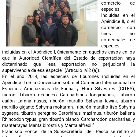
comercio de
especies
incluidas en el
Apéndice II, o el
comercio con
fines no
comerciales de
especies
incluidas en el Apéndice I, únicamente en aquellos casos en los
que la Autoridad Científica del Estado de exportación haya
dictaminado que "esa exportación no perjudicará la
supervivencia de esa especie" (Artículo IV.2 (a)).
En el año 2014, las especies de tiburones incluidas en el
Apéndice II de la Convención sobre el Comercio Internacional de
Especies Amenazadas de Fauna y Flora Silvestres (CITES),
fueron: Tiburón oceánico Carcharhinus longimanus; tiburón
cailón Lamna nasus; tiburón martillo Sphyrna lewini; tiburón
martillo gigante Sphyrna mokarran, tiburón martillo liso Sphyrna
zygaena, tiburón peregrino Cetorhinus maximus, tiburón ballena
Rhincodon typus, gran tiburón blanco Carcharodon carcharias, y
mantarrayas Manta birostris y Manta alfredi.”
Francisco Ponce de la Subsecretaría de Pesca se refirió al