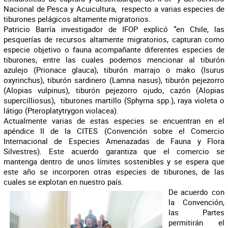
Nacional de Pesca y Acuicultura, respecto a varias especies de
tiburones pelágicos altamente migratorios.
Patricio Barría investigador de IFOP explicó “en Chile, las
pesquerías de recursos altamente migratorios, capturan como
especie objetivo o fauna acompañante diferentes especies de
tiburones, entre las cuales podemos mencionar al tiburón
azulejo (Prionace glauca), tiburón marrajo o mako (Isurus
oxyrinchus), tiburón sardinero (Lamna nasus), tiburón pejezorro
(Alopias vulpinus), tiburón pejezorro ojudo, cazón (Alopias
supercilliosus), tiburones martillo (Sphyrna spp.), raya violeta o
látigo (Pteroplatytrygon violacea).
Actualmente varias de estas especies se encuentran en el
apéndice II de la CITES (Convención sobre el Comercio
Internacional de Especies Amenazadas de Fauna y Flora
Silvestres). Este acuerdo garantiza que el comercio se
mantenga dentro de unos límites sostenibles y se espera que
este año se incorporen otras especies de tiburones, de las
cuales se explotan en nuestro país.
De acuerdo con
la Convención,
las Partes
permitirán el