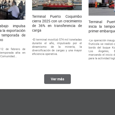
Terminal Puerto Coquimbo
cierra 2025 con un crecimiento
Terminal Pue
de 36% en transferencia de
bajo impulsa
inicia la temp
carga
a la exportación
primer embarque
n temporada de
rno
•El terminal movilizó 574 mil toneladas
•La operación inaugu
durante el año, impulsado por el
frutícola se realizó
dinamismo de la minería, la
bordo del buque Ko
 12 de febrero de
diversificación de cargas y una mayor
Los Ángeles, E
temporada alta en
eficiencia operativa.
marcando el inicio d
a Comunidad...
para la actividad log
Ver más