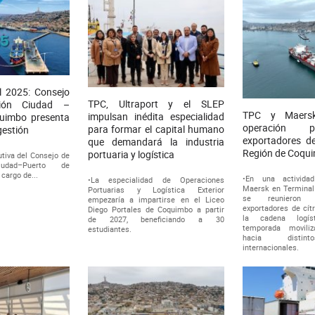
 2025: Consejo
TPC, Ultraport y el SLEP
ción Ciudad –
TPC y Maersk
impulsan inédita especialidad
uimbo presenta
operación p
para formar el capital humano
gestión
exportadores de
que demandará la industria
Región de Coqu
portuaria y logística
utiva del Consejo de
iudad–Puerto de
cargo de...
•En una activida
•La especialidad de Operaciones
Maersk en Terminal
Portuarias y Logística Exterior
se reunieron 
empezaría a impartirse en el Liceo
exportadores de cít
Diego Portales de Coquimbo a partir
la cadena logí
de 2027, beneficiando a 30
temporada moviliz
estudiantes.
hacia distin
internacionales.