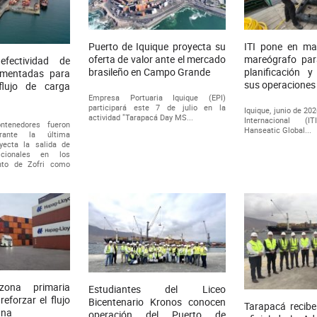
Puerto de Iquique proyecta su
ITI pone en m
oferta de valor ante el mercado
mareógrafo para
efectividad de
brasileño en Campo Grande
planificación 
ementadas para
sus operaciones
flujo de carga
Empresa Portuaria Iquique (EPI)
participará este 7 de julio en la
Iquique, junio de 20
actividad "Tarapacá Day MS...
Internacional (
tenedores fueron
Hanseatic Global...
rante la última
ecta la salida de
icionales en los
nto de Zofri como
 zona primaria
Estudiantes del Liceo
eforzar el flujo
Bicentenario Kronos conocen
Tarapacá recibe
ana
operación del Puerto de