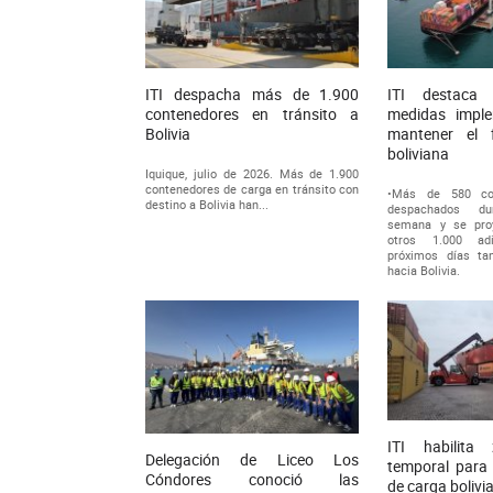
ITI despacha más de 1.900
ITI destaca 
contenedores en tránsito a
medidas impl
Bolivia
mantener el 
boliviana
Iquique, julio de 2026. Más de 1.900
contenedores de carga en tránsito con
•Más de 580 con
destino a Bolivia han...
despachados du
semana y se proy
otros 1.000 ad
próximos días ta
hacia Bolivia.
ITI habilita
Delegación de Liceo Los
temporal para r
Cóndores conoció las
de carga bolivi