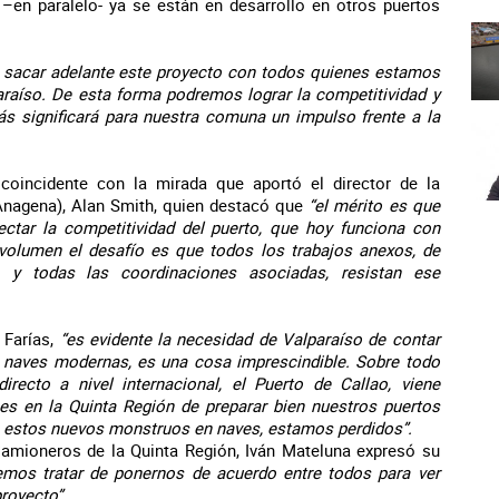
 –en paralelo- ya se están en desarrollo en otros puertos
 sacar adelante este proyecto con todos quienes estamos
paraíso. De esta forma podremos lograr la competitividad y
s significará para nuestra comuna un impulso frente a la
oincidente con la mirada que aportó el director de la
nagena), Alan Smith, quien destacó que
“el mérito es que
ectar la competitividad del puerto, que hoy funciona con
volumen el desafío es que todos los trabajos anexos, de
L, y todas las coordinaciones asociadas, resistan ese
 Farías,
“es evidente la necesidad de Valparaíso de contar
e naves modernas, es una cosa imprescindible. Sobre todo
recto a nivel internacional, el Puerto de Callao, viene
s en la Quinta Región de preparar bien nuestros puertos
 a estos nuevos monstruos en naves, estamos perdidos”.
 Camioneros de la Quinta Región, Iván Mateluna expresó su
emos tratar de ponernos de acuerdo entre todos para ver
royecto”.