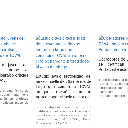
Operadores de 
se certifica
to juvenil del
Portacontenedo
be Lambe se
lparaíso gracias
Estudio avaló factibilidad del
VAL.
Trece operadores de
nuevo muelle de 785 metros de
Cerros de Valparaí
largo que construira TCVAL
distinguidos con la
a original forma de
aunque no esté plenamente
operación
rticipa una sola
Portacontenedores.
protegidopor el molo de abrigo.
zarán en distintos
municipalizados de
La investigación realizada en el
Instituto de Hidrodinámica Aplicada de
Barcelona fue dado a conocer por el
gerente técnico de TCVAL, Diego
Moreno en SIOP 2016.