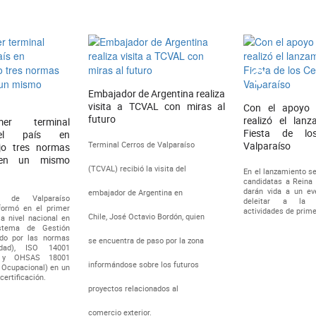
Embajador de Argentina realiza
visita a TCVAL con miras al
Con el apoyo
futuro
realizó el lan
er terminal
Fiesta de lo
del país en
Terminal Cerros de Valparaíso
Valparaíso
ajo tres normas
 en un mismo
(TCVAL) recibió la visita del
En el lanzamiento se
candidatas a Reina 
darán vida a un e
embajador de Argentina en
s de Valparaíso
deleitar a la 
formó en el primer
actividades de primer
Chile, José Octavio Bordón, quien
 a nivel nacional en
stema de Gestión
cado por las normas
se encuentra de paso por la zona
dad), ISO 14001
) y OHSAS 18001
informándose sobre los futuros
 Ocupacional) en un
ertificación.
proyectos relacionados al
comercio exterior.