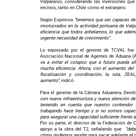
Valparaíso, considerando las inversiones que
vecinos, tanto en Chile como el extranjero.
Según Espinosa
“tenemos que ser capaces de
involucrados en la actividad portuaria de Val
eficiencia que todos anhelamos, lo que ademá
urgente necesidad de crecimiento”.
Lo expresado por el gerente de TCVAL fue c
Asociación Nacional de Agentes de Aduana (A
va a evitar el colapso que a futuro pueda af
mucha eficiencia. Ahora, con el aumento del 
fiscalización y coordinación, la ruta, ZEA
aumento”,
indicó.
Para el gerente de la Cámara Aduanera, Denitt
con nueva infraestructura y nueva atención d
teniendo en cuenta que nuestro contendor di
trabajando hace tiempo y si no somos capace
para asegurar una capacidad suficiente frente
Por su parte, el director de la Federación de
apoyo a la obra del T2, señalando que
“deb
cómo podemos ayudar para sacar adelante el p