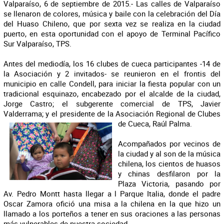
Valparaíso, 6 de septiembre de 2015.- Las calles de Valparaíso
se llenaron de colores, música y baile con la celebración del Día
del Huaso Chileno, que por sexta vez se realiza en la ciudad
puerto, en esta oportunidad con el apoyo de Terminal Pacífico
Sur Valparaíso, TPS.
Antes del mediodía, los 16 clubes de cueca participantes -14 de
la Asociación y 2 invitados- se reunieron en el frontis del
municipio en calle Condell, para iniciar la fiesta popular con un
tradicional esquinazo, encabezado por el alcalde de la ciudad,
Jorge Castro; el subgerente comercial de TPS, Javier
Valderrama; y el presidente de la Asociación Regional de Clubes
de Cueca, Raúl Palma.
Acompañados por vecinos de
la ciudad y al son de la música
chilena, los cientos de huasos
y chinas desfilaron por la
Plaza Victoria, pasando por
Av. Pedro Montt hasta llegar a l Parque Italia, donde el padre
Oscar Zamora ofició una misa a la chilena en la que hizo un
llamado a los porteños a tener en sus oraciones a las personas
más vulnerables de nuestra sociedad.