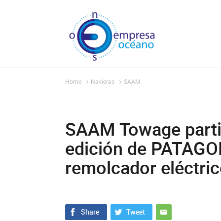
Home
Navieras
SAAM
SAAM Towage partic
edición de PATAGO
remolcador eléctric