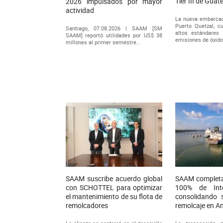
Tier III de Gua
2026 impulsados por mayor
actividad
La nueva embarcac
Puerto Quetzal, 
Santiago, 07.08.2026 | SAAM [SM
altos estándares 
SAAM] reportó utilidades por US$ 38
emisiones de óxido
millones al primer semestre...
SAAM suscribe acuerdo global
SAAM completa 
con SCHOTTEL para optimizar
100% de Int
el mantenimiento de su flota de
consolidando 
remolcadores
remolcaje en A