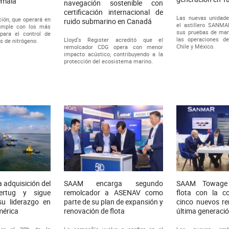
temala
navegación sostenible con
certificación internacional de
Las nuevas unidade
ión, que operará en
ruido submarino en Canadá
el astillero SANM
cumple con los más
sus pruebas de mar 
para el control de
las operaciones d
Lloyd's Register acreditó que el
s de nitrógeno.
Chile y México.
remolcador CDG opera con menor
impacto acústico, contribuyendo a la
protección del ecosistema marino.
adquisición del
SAAM encarga segundo
SAAM Towage 
ertug y sigue
remolcador a ASENAV como
flota con la c
su liderazgo en
parte de su plan de expansión y
cinco nuevos r
mérica
renovación de flota
última generaci