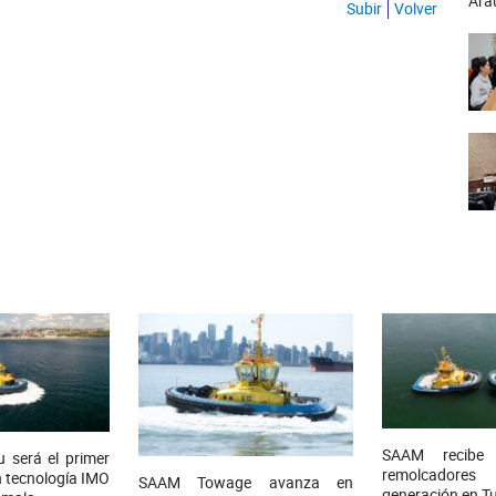
Ara
Subir
Volver
SAAM recibe
será el primer
remolcadore
 tecnología IMO
SAAM Towage avanza en
generación en T