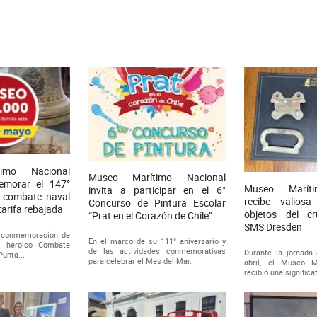
imo Nacional
Museo Marítimo Nacional
emorar el 147°
Museo Maríti
invita a participar en el 6°
l combate naval
recibe valios
Concurso de Pintura Escolar
tarifa rebajada
objetos del c
“Prat en el Corazón de Chile”
SMS Dresden
a conmemoración de
En el marco de su 111° aniversario y
l heroico Combate
de las actividades conmemorativas
Durante la jornada
Punta...
para celebrar el Mes del Mar.
abril, el Museo M
recibió una significat