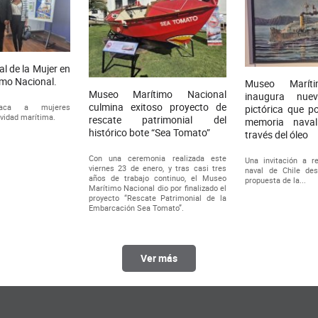
al de la Mujer en
imo Nacional.
Museo Maríti
Museo Marítimo Nacional
inaugura nuev
culmina exitoso proyecto de
staca a mujeres
pictórica que p
ividad marítima.
rescate patrimonial del
memoria nava
histórico bote “Sea Tomato”
través del óleo
Con una ceremonia realizada este
Una invitación a re
viernes 23 de enero, y tras casi tres
naval de Chile de
años de trabajo continuo, el Museo
propuesta de la...
Marítimo Nacional dio por finalizado el
proyecto “Rescate Patrimonial de la
Embarcación Sea Tomato”.
Ver más