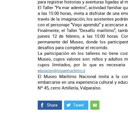
para registrar historias y aventuras ligadas al m
El Taller “Pa mar adentro”, actividad familiar q
a las 15:00 horas, invita a disfrutar de una 
través de la imaginación, los asistentes podrán
con el personaje “Viejo aprendiz” y acercarse a 
Finalmente, el Taller “Desafío marítimo”, tamb
jueves 12 de febrero, a las 15:00 horas. Con
permanente del Museo, donde los participante
desafíos para completar el recorrido.
La participación en los talleres no tiene co
Museo, cuyos valores son: niños y adultos ma
cupos limitados, por lo que es necesaria u
educacion@museomaritimo.cl
El Museo Marítimo Nacional invita a la co
embarcarse en una experiencia cultural y edu
Nº 45, cerro Artillería, Valparaíso.