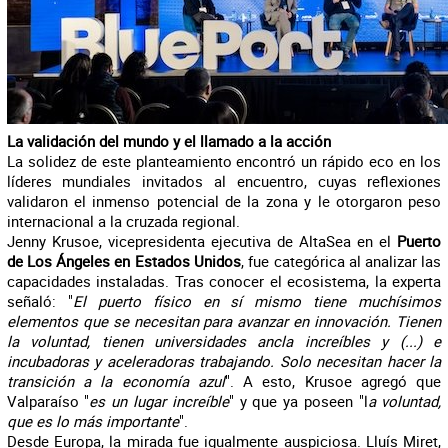
La validación del mundo y el llamado a la acción
La solidez de este planteamiento encontró un rápido eco en los
líderes mundiales invitados al encuentro, cuyas reflexiones
validaron el inmenso potencial de la zona y le otorgaron peso
internacional a la cruzada regional.
Jenny Krusoe, vicepresidenta ejecutiva de AltaSea en el
Puerto
de Los Ángeles en Estados Unidos
, fue categórica al analizar las
capacidades instaladas. Tras conocer el ecosistema, la experta
señaló: "
El puerto físico en sí mismo tiene muchísimos
elementos que se necesitan para avanzar en innovación. Tienen
la voluntad, tienen universidades ancla increíbles y (...) e
incubadoras y aceleradoras trabajando. Solo necesitan hacer la
transición a la economía azul
". A esto, Krusoe agregó que
Valparaíso "
es un lugar increíble
" y que ya poseen "l
a voluntad,
que es lo más importante
".
Desde Europa, la mirada fue igualmente auspiciosa. Lluís Miret,