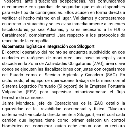
“Nosotros, ante situaciones sospechosas, nos comunicamos
directamente con guardias de seguridad que están disponibles
para este tipo de contingencias. Ellos acuden en forma directa a
verificar el hecho mismo en el lugar. Validamos y contrastamos
en terreno la situación y se les avisa inmediatamente a los entes
fiscalizadores, ya sea Aduanas, y si es necesario a la PDI o
Carabineros”, complementó Jara respecto a los protocolos de
reacción de la compañía.
Gobernanza logística e integración con Silogport
El control operativo del recinto se encuentra subdividido en dos
unidades estratégicas de monitoreo: una base principal y otra
ubicada en la Zona de Actividades Obligatorias (ZAO), área clave
donde se ejecutan las fiscalizaciones conjuntas con organismos
del Estado como el Servicio Agrícola y Ganadero (SAG). En
dicho nodo, el equipo de operaciones trabaja de la mano con el
Sistema Logístico Portuario (Silogport) de la Empresa Portuaria
Valparaíso (EPV) para supervisar minuciosamente el flujo
terrestre de camiones.
Jaime Mondaca, jefe de Operaciones de la ZAO, detalló la
rigurosidad de la trazabilidad documental y física: “Nuestro
sistema está vinculado directamente a Silogport, en el cual cada
camión que ingresa tiene como primer eslabón un control
biométrico del conductor, quien debe contar con un registro