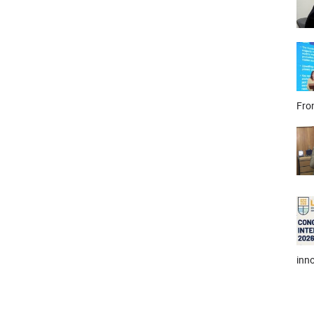
Fron
inno