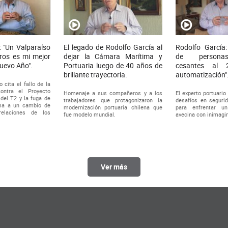
: "Un Valparaíso
El legado de Rodolfo García al
Rodolfo García:
ros es mi mejor
dejar la Cámara Marítima y
de persona
Nuevo Año".
Portuaria luego de 40 años de
cesantes al 
brillante trayectoria.
automatización"
o cita el fallo de la
ontra el Proyecto
Homenaje a sus compañeros y a los
El experto portuario
del T2 y la fuga de
trabajadores que protagonizaron la
desafíos en segurid
ama a un cambio de
modernización portuaria chilena que
para enfrentar u
relaciones de los
fue modelo mundial.
avecina con inimagi
Ver más