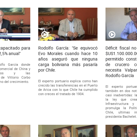
 capacitado para
Rodolfo García: "Se equivocó
Déficit fiscal 
2,5% anual"
Evo Morales cuando hace 10
$US1.100.000
años aseguró que ninguna
permitido const
carga boliviana más pasaría
de crucero 
olfo García donde
comercial de China y
por Chile.
necesita Valpa
nidos y las
Rodolfo García
de Vittorio Corbo
El experto portuario explica como han
mo del crecimiento.
crecido las transferencias en el Puerto
El experto portua
de Arica con lo que Chile ha cumplido
también en dos not
con creces el tratado de 1904.
casi inadvertidas: 
la ley que cre
Infraestructura 
promulga la Polí
Chile, ultimas i
presidenta Bachelet