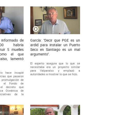
no informado de
García: "Decir que PGE es un
.000 habría
ardid para instalar un Puerto
ruir 5 muelles
Seco en Santiago es un mal
como el que
argumento".
raíso, lamentó
El experto asegura que lo que se
necesitaba era un proyecto similar
para Valparaíso y emplazó a
rio hace incapié
autoridades a mostrar lo que se hizo.
icias que pasaron
la promulgación de
a el Fondo de
y el decreto que
tica Oceánica de
niciativas de la
.