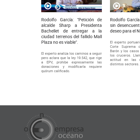
Rodolfo García: "Petición de
Rodolfo García
alcalde Sharp a Presidenta
sin desencuent
Bachellet de entregar a la
deseo para el 
ciudad terrenos del fallido Mall
Plaza no es viable".
El experto portuari
Corte Suprema c
Barón y los casos 
El experto analiza los caminos a seguir
los cruceros. Ll
pero aclara que la ley 19.542, que rige
actitud en las 
a EPV, prohibe expresamente las
distintos sectores.
donaciones y modificarla requiere
quórum calificado.