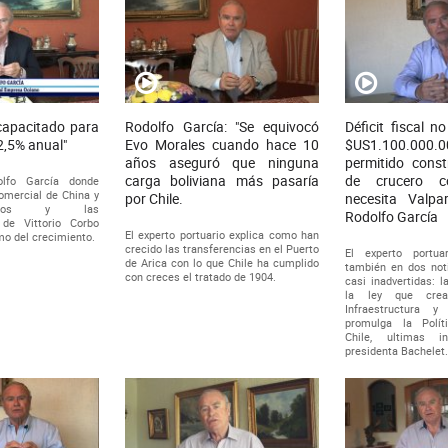
 capacitado para
Rodolfo García: "Se equivocó
Déficit fiscal 
2,5% anual"
Evo Morales cuando hace 10
$US1.100.000
años aseguró que ninguna
permitido const
carga boliviana más pasaría
de crucero 
olfo García donde
comercial de China y
por Chile.
necesita Valpa
nidos y las
Rodolfo García
de Vittorio Corbo
El experto portuario explica como han
mo del crecimiento.
crecido las transferencias en el Puerto
El experto portua
de Arica con lo que Chile ha cumplido
también en dos not
con creces el tratado de 1904.
casi inadvertidas: 
la ley que cre
Infraestructura 
promulga la Polí
Chile, ultimas i
presidenta Bachelet