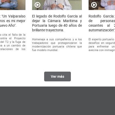
: "Un Valparaíso
El legado de Rodolfo García al
Rodolfo García:
ros es mi mejor
dejar la Cámara Marítima y
de persona
Nuevo Año".
Portuaria luego de 40 años de
cesantes al 
brillante trayectoria.
automatización"
o cita el fallo de la
ontra el Proyecto
Homenaje a sus compañeros y a los
El experto portuario
del T2 y la fuga de
trabajadores que protagonizaron la
desafíos en segurid
ama a un cambio de
modernización portuaria chilena que
para enfrentar u
relaciones de los
fue modelo mundial.
avecina con inimagi
Ver más