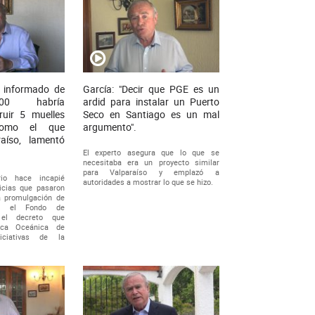
no informado de
García: "Decir que PGE es un
.000 habría
ardid para instalar un Puerto
ruir 5 muelles
Seco en Santiago es un mal
como el que
argumento".
raíso, lamentó
El experto asegura que lo que se
necesitaba era un proyecto similar
para Valparaíso y emplazó a
rio hace incapié
autoridades a mostrar lo que se hizo.
icias que pasaron
la promulgación de
a el Fondo de
y el decreto que
tica Oceánica de
niciativas de la
.