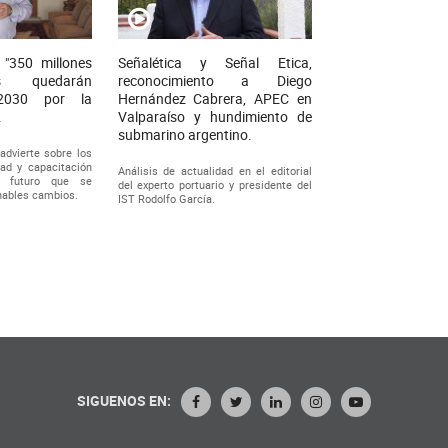
 "350 millones
Señalética y Señal Etica,
s quedarán
reconocimiento a Diego
2030 por la
Hernández Cabrera, APEC en
.
Valparaíso y hundimiento de
submarino argentino.
 advierte sobre los
ad y capacitación
Análisis de actualidad en el editorial
n futuro que se
del experto portuario y presidente del
nables cambios.
IST Rodolfo García.
SIGUENOS EN: