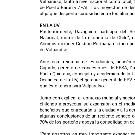
Valparaíso, tanto a nivel nacional como local,
de Puerto Barón y ZEAL. Los proyectos de desar
algo que despierta curiosidad entre los alumnos
EN LA UV
Posteriormente, Davagnino participó del Se
Nacional, motor de la economía de Chile”, c
Administración y Gestión Portuaria dictado por
de Valparaíso.
Ante una treintena de estudiantes, académic
Gajardo, gerente de concesiones de EPSA; Dav
Paula Quintana, concejala y académica de la UV;
Oceánica de la UV, el gerente general de EPV s
que éste tendrá para Valparaíso.
Junto con explicar el contexto mundial y naciona
chilenos a proyectar su expansión en el medi
beneficios que entregarán a la ciudad y a la a
algunas conclusiones de un reciente sondeo de
70% de los porteños apoya la consolidación de l
“Para nosotros es muy importante exponer en