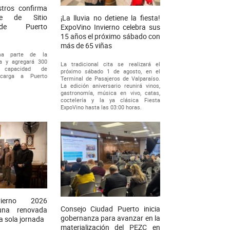
stros confirma
le de Sitio
¡La lluvia no detiene la fiesta!
de Puerto
ExpoVino Invierno celebra sus
15 años el próximo sábado con
más de 65 viñas
rma parte de la
ia y agregará 300
La tradicional cita se realizará el
capacidad de
próximo sábado 1 de agosto, en el
 carga a Puerto
Terminal de Pasajeros de Valparaíso.
La edición aniversario reunirá vinos,
gastronomía, música en vivo, catas,
coctelería y la ya clásica Fiesta
ExpoVino hasta las 03:00 horas.
vierno 2026
Consejo Ciudad Puerto inicia
una renovada
gobernanza para avanzar en la
a sola jornada
materialización del PEZC en