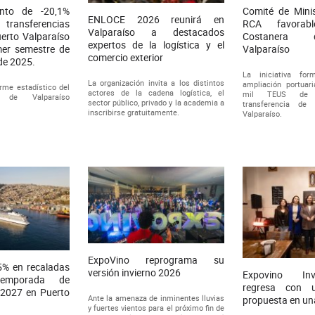
ento de -20,1%
Comité de Mini
ENLOCE 2026 reunirá en
s transferencias
RCA favorab
Valparaíso a destacados
erto Valparaíso
Costanera 
expertos de la logística y el
mer semestre de
Valparaíso
comercio exterior
de 2025.
La iniciativa fo
La organización invita a los distintos
ampliación portuar
orme estadístico del
actores de la cadena logística, el
mil TEUS de 
o de Valparaíso
sector público, privado y la academia a
transferencia de
inscribirse gratuitamente.
Valparaíso.
ExpoVino reprograma su
% en recaladas
versión invierno 2026
Expovino In
temporada de
regresa con 
-2027 en Puerto
Ante la amenaza de inminentes lluvias
propuesta en un
y fuertes vientos para el próximo fin de