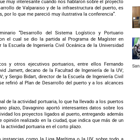
 fue muy interesante cuando nos hablaron sobre el proyecto
rollo de Valparaiso y de la infraestructura del puerto, es
, por lo que me pareció muy ilustrativa la conferencia”.
minario “Desarrollo del Sistema Logístico y Portuario
on el cual se dio la partida al Programa de Magíster en
 la Escuela de Ingeniería Civil Oceánica de la Universidad
os y otros ejecutivos portuarios, entre ellos Fernando
San
id Jamett, decano de la Facultad de Ingeniería de la UV;
 y Sergio Bidart, director de la Escuela de Ingeniería Civil
e refirió al Plan de Desarrollo del puerto y a los alcances
l de la actividad portuaria, lo que ha llevado a los puertos
ano plazo, Davagnino aportó interesantes datos sobre los
ctividad los proyectos ligados al puerto, entregando además
 opinión realizado en la ciudad, que indica que más de un
a actividad portuaria en el corto plazo.
 instancias como la Liga Marítima o la UV, sobre todo a