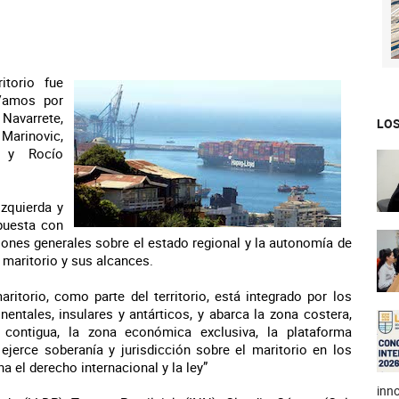
itorio fue
 Vamos por
 Navarrete,
LOS
 Marinovic,
e y Rocío
zquierda y
puesta con
iones generales sobre el estado regional y la autonomía de
e maritorio y sus alcances.
aritorio, como parte del territorio, está integrado por los
ntales, insulares y antárticos, y abarca la zona costera,
na contigua, la zona económica exclusiva, la plataforma
o ejerce soberanía y jurisdicción sobre el maritorio en los
a el derecho internacional y la ley”
inno