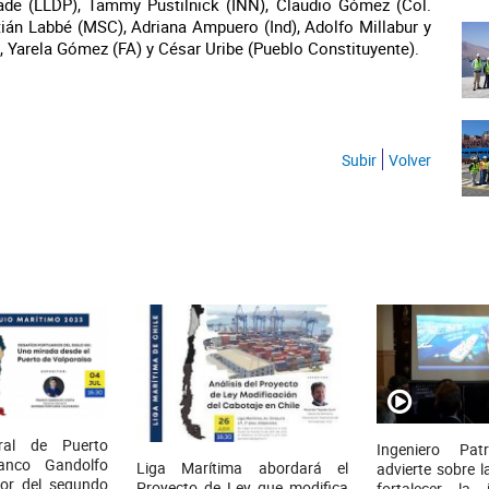
ade (LLDP), Tammy Pustilnick (INN), Claudio Gómez (Col.
astián Labbé (MSC), Adriana Ampuero (Ind), Adolfo Millabur y
), Yarela Gómez (FA) y César Uribe (Pueblo Constituyente).
Subir
Volver
ral de Puerto
Ingeniero Patr
ranco Gandolfo
Liga Marítima abordará el
advierte sobre 
tor del segundo
Proyecto de Ley que modifica
fortalecer la i