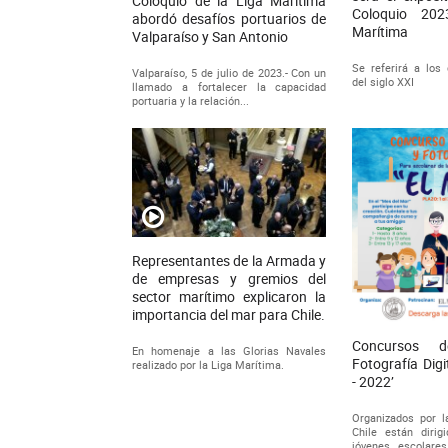
Coloquio de la Liga Marítima
Coloquio 20
abordó desafíos portuarios de
Marítima
Valparaíso y San Antonio
Se referirá a los 
Valparaíso, 5 de julio de 2023.- Con un
del siglo XXI
llamado a fortalecer la capacidad
portuaria y la relación...
Representantes de la Armada y
de empresas y gremios del
sector marítimo explicaron la
importancia del mar para Chile.
Concursos 
En homenaje a las Glorias Navales
Fotografía Digi
realizado por la Liga Marítima.
- 2022’
Organizados por l
Chile están dirig
jóvenes escolare