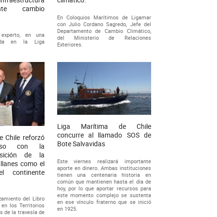
nte cambio
En Coloquios Marítimos de Ligamar
con Julio Cordano Sagredo, Jefe del
Departamento de Cambio Climático,
 experto, en una
del Ministerio de Relaciones
zada en la Liga
Exteriores.
Liga Marítima de Chile
concurre al llamado SOS de
e Chile reforzó
Bote Salvavidas
iso con la
osición de la
Este viernes realizará importante
llanes como el
aporte en dinero. Ambas instituciones
 continente
tienen una centenaria historia en
común que mantienen hasta el día de
hoy, por lo que aportar recursos para
este momento complejo se sustenta
zamiento del Libro
en ese vínculo fraterno que se inició
en los Territorios
en 1925.
s de la travesía de