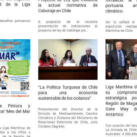
23 de la Liga
la actual normativa de
portuaria a
Cabotaje en Chile
climático.
desafíos portuarios
A propósito de la reciente
Así lo señaló el
presentación de indicaciones al
exposición reali
proyecto de ley de Cabotaje por...
Marítima de Chile.
Liga Marítima d
“La Política Turquesa de Chile
su comprom
para una economía
estratégica p
sustentable de los océanos”
Región de Maga
de Pintura y
Gate Way del
Presentación del Director de la
tal ‘Mes del Mar
División de Medioambiente, Cambio
Antártico
Climático y Océanos del Ministerio de
Relaciones Exteriores de Chile, Julio
Con ocasión del lan
Cordano Sagredo.
a Liga Marítima de
La Armada de Chile 
idos a los niños y
Australes: A 500 año
s de la Región de