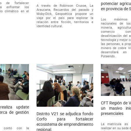
o de fortalecer
potenciar agricu
A través de Robinson Crusoe, La
ra enfrentar los
en provincia de 
Araucana, Recuerdos del pasado y
io climático en el
Moby-Dick, Geopoética propone un
viaje por el país para explorar la
Los máximos r
relación entre ficción, territorios e
nacionales de lo
identidad cultural.
minería, agricult
comercio con
desalinización del a
tecnología y mejor c
las personas, a prop
minero de cobre Vi
desarrollará e
Putaendo.
CFT Región de V
realiza update
un masivo ini
erca de gestión
presenciales
Distrito V21 se adjudica fondo
Corfo para fortalecer
ecosistema de emprendimiento
La matrícula es 
o contó con la
realizar en su sede 
regional.