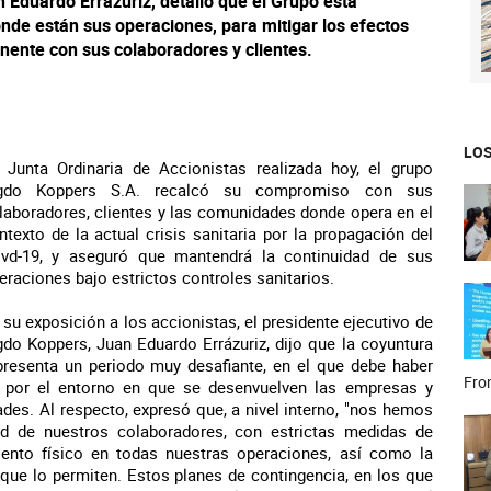
n Eduardo Errázuriz, detalló que el Grupo está
nde están sus operaciones, para mitigar los efectos
nente con sus colaboradores y clientes.
LOS
 Junta Ordinaria de Accionistas realizada hoy, el grupo
gdo Koppers S.A. recalcó su compromiso con sus
laboradores, clientes y las comunidades donde opera en el
ntexto de la actual crisis sanitaria por la propagación del
vd-19, y aseguró que mantendrá la continuidad de sus
eraciones bajo estrictos controles sanitarios.
 su exposición a los accionistas, el presidente ejecutivo de
gdo Koppers, Juan Eduardo Errázuriz, dijo que la coyuntura
presenta un periodo muy desafiante, en el que debe haber
Fron
, por el entorno en que se desenvuelven las empresas y
des. Al respecto, expresó que, a nivel interno, "nos hemos
ud de nuestros colaboradores, con estrictas medidas de
iento físico en todas nuestras operaciones, así como la
 que lo permiten. Estos planes de contingencia, en los que