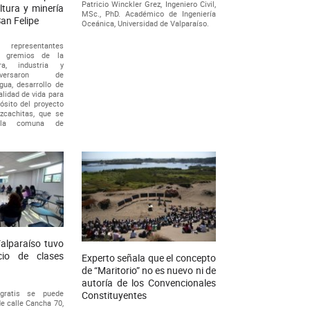
Patricio Winckler Grez, Ingeniero Civil,
ltura y minería
MSc., PhD. Académico de Ingeniería
San Felipe
Oceánica, Universidad de Valparaíso.
epresentantes
s gremios de la
ura, industria y
versaron de
gua, desarrollo de
alidad de vida para
ósito del proyecto
zcachitas, que se
n la comuna de
alparaíso tuvo
cio de clases
Experto señala que el concepto
de “Maritorio” no es nuevo ni de
autoría de los Convencionales
gratis se puede
Constituyentes
de calle Cancha 70,