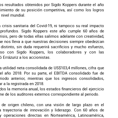
los resultados obtenidos por Sigdo Koppers durante el año
ecimiento de su posición competitiva, así como los logros
 nivel mundial.
crisis sanitaria del Covid-19, ni tampoco su real impacto
 profundos. Sigdo Koppers este año cumple 60 años de
isis, pero de todas ellas salimos adelante con creatividad,
que nos lleva a que nuestras decisiones siempre obedezcan
distinto, sin duda requerirá sacrificios y mucho esfuerzo,
so con Sigdo Koppers, los colaboradores y con las
Errázuriz a los accionistas.
a utilidad neta consolidada de US$103,4 millones, cifra que
el año 2018. Por su parte, el EBITDA consolidado fue de
iodo anterior, mientras que los ingresos consolidados,
r a la registrada en 2018.
dos la memoria anual, los estados financieros del ejercicio
rme de los auditores externos correspondiente al periodo.
de origen chileno, con una visión de largo plazo en el
 trayectoria de innovación y liderazgo. Con 60 años de
 y operaciones directas en Norteamérica, Latinoamérica,