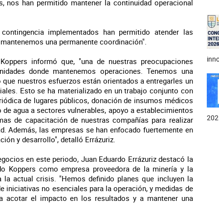
s, nos han permitido mantener la continuidad operacional
 contingencia implementados han permitido atender las
s mantenemos una permanente coordinación".
inno
 Koppers informó que, "una de nuestras preocupaciones
unidades donde mantenemos operaciones. Tenemos una
o que nuestros esfuerzos están orientados a entregarles un
liales. Esto se ha materializado en un trabajo conjunto con
periódica de lugares públicos, donación de insumos médicos
o de agua a sectores vulnerables, apoyo a establecimientos
202
ormas de capacitación de nuestras compañías para realizar
dad. Además, las empresas se han enfocado fuertemente en
ón y desarrollo", detalló Errázuriz.
negocios en este periodo, Juan Eduardo Errázuriz destacó la
igdo Koppers como empresa proveedora de la minería y la
 a la actual crisis. "Hemos definido planes que incluyen la
e iniciativas no esenciales para la operación, y medidas de
 a acotar el impacto en los resultados y a mantener una