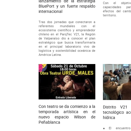
lanzamiento de la estrategia
Con el objetiv
BluePort y un fuerte respaldo
capacidades pa
internacional
efectos del camb
territorio.
Tras dos jornadas que conectaron a
referentes mundiales con el
ecosistema científico y emprendedor
chileno en el ParqTec V21, la Región
de Valparaíso dio a conocer el plan
estratégico que busca transformarla
en el principal laboratorio vivo de
logística y sostenibilidad oceánica de
América Latina.
Con teatro se da comienzo a la
Distrito V21 
temporada artística en el
tecnológico ac
nuevo espacio Wilson de
hídrica
Peñablanca
●El encuentr