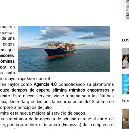
rmación
rocesos
 de una
LOS
e pagos
ios
que
nedores
,
óminas
agar en
na sola
do mayor rapidez y control.
e Ian Taylor como
Agencia 4.0
, consolidando su plataforma
educe tiempos de espera, elimina trámites engorrosos y
liente
. Este nuevo servicio, viene a sumarse a las últimas
Fron
lux, dentro la que destaca la incorporación del Sistema de
orporó a principios de julio.
ermite esta nueva mejora al servicio de pagos.
e un tramitador de la agencia de aduana cargue al carro de
r; posteriormente, el tesorero (Finanzas) de la empresa o