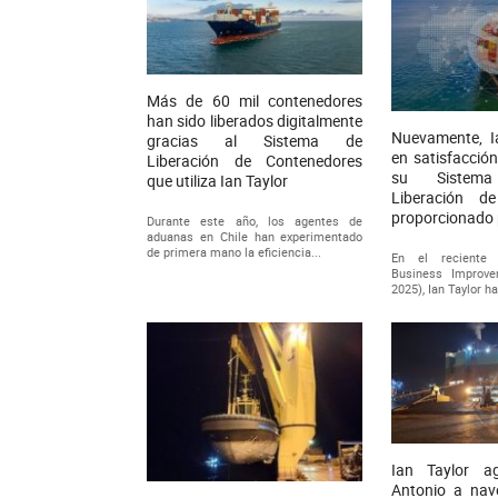
Más de 60 mil contenedores
han sido liberados digitalmente
Nuevamente, Ia
gracias al Sistema de
en satisfacción
Liberación de Contenedores
su Sistema
que utiliza Ian Taylor
Liberación d
proporcionado 
Durante este año, los agentes de
aduanas en Chile han experimentado
de primera mano la eficiencia...
En el reciente
Business Improve
2025), Ian Taylor ha
Ian Taylor a
Antonio a nav