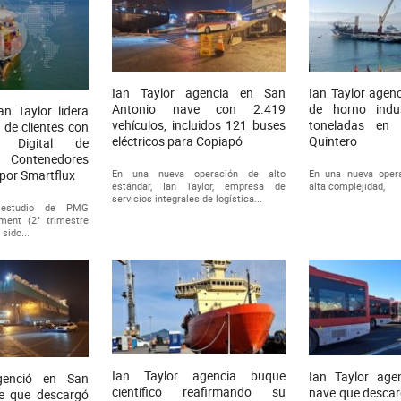
Ian Taylor agencia en San
Ian Taylor agen
Antonio nave con 2.419
de horno indu
n Taylor lidera
vehículos, incluidos 121 buses
toneladas en 
 de clientes con
eléctricos para Copiapó
Quintero
 Digital de
e Contenedores
En una nueva operación de alto
En una nueva opera
por Smartflux
estándar, Ian Taylor, empresa de
alta complejidad,
servicios integrales de logística...
 estudio de PMG
ment (2° trimestre
 sido...
Ian Taylor agencia buque
Ian Taylor age
genció en San
científico reafirmando su
nave que desca
e que descargó