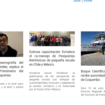
Subir
Volver
Exitosa capacitación fortalece
el co-manejo de Pesquerías
Bentónicas de pequeña escala
eanografía del
en Chile y México
elier, explica el
"Fenómeno del
Buque Científic
Iniciativa busca fortalecer la
squerías.
recibe autoridad
gobernanza de las pesquerías de
de Coquimbo
pequeña escala con enfoque de
sustentabilidad, inclusión y adaptación
eta y el jurel pero
al cambio climático y es financiada
o y al atún y podría
Este 10 de julio,
por el Fondo Chile–México.
.
Director Regional
del Instituto de Fome