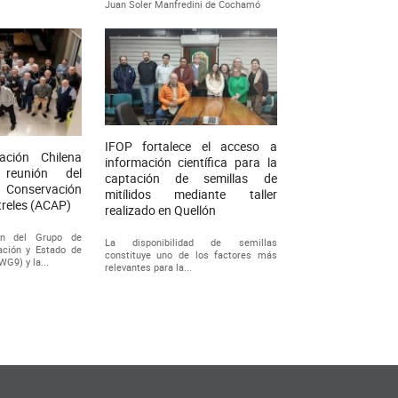
Juan Soler Manfredini de Cochamó
IFOP fortalece el acceso a
ación Chilena
información científica para la
 reunión del
captación de semillas de
a Conservación
mitílidos mediante taller
treles (ACAP)
realizado en Quellón
ón del Grupo de
La disponibilidad de semillas
ación y Estado de
constituye uno de los factores más
G9) y la...
relevantes para la...