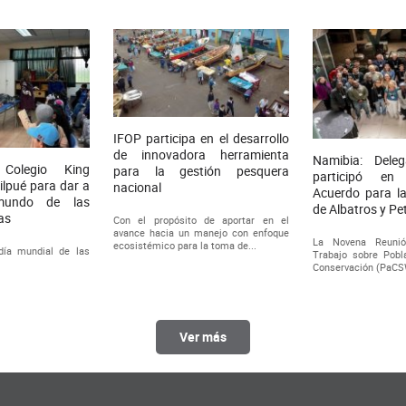
IFOP participa en el desarrollo
de innovadora herramienta
Namibia: Deleg
 Colegio King
para la gestión pesquera
participó en
lpué para dar a
nacional
Acuerdo para l
mundo de las
de Albatros y Pe
as
Con el propósito de aportar en el
avance hacia un manejo con enfoque
La Novena Reuni
ecosistémico para la toma de...
día mundial de las
Trabajo sobre Pobl
Conservación (PaCSW
Ver más