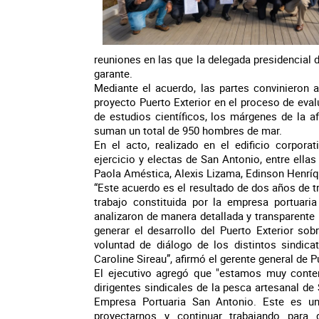
reuniones en las que la delegada presidencial 
garante.
Mediante el acuerdo, las partes convinieron 
proyecto Puerto Exterior en el proceso de eval
de estudios científicos, los márgenes de la 
suman un total de 950 hombres de mar.
En el acto, realizado en el edificio corpor
ejercicio y electas de San Antonio, entre ella
Paola Améstica, Alexis Lizama, Edinson Henríq
“Este acuerdo es el resultado de dos años de 
trabajo constituida por la empresa portuari
analizaron de manera detallada y transparent
generar el desarrollo del Puerto Exterior so
voluntad de diálogo de los distintos sindic
Caroline Sireau”, afirmó el gerente general de
El ejecutivo agregó que "estamos muy conten
dirigentes sindicales de la pesca artesanal de 
Empresa Portuaria San Antonio. Este es u
proyectarnos y continuar trabajando para g