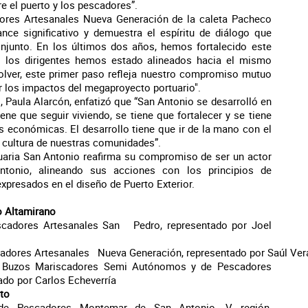
e el puerto y los pescadores”.
dores Artesanales Nueva Generación de la caleta Pacheco
nce significativo y demuestra el espíritu de diálogo que
junto. En los últimos dos años, hemos fortalecido este
 los dirigentes hemos estado alineados hacia el mismo
olver, este primer paso refleja nuestro compromiso mutuo
r los impactos del megaproyecto portuario".
, Paula Alarcón, enfatizó que “San Antonio se desarrolló en
ene que seguir viviendo, se tiene que fortalecer y se tiene
es económicas. El desarrollo tiene que ir de la mano con el
a cultura de nuestras comunidades”.
tuaria San Antonio reafirma su compromiso de ser un actor
ntonio, alineando sus acciones con los principios de
expresados en el diseño de Puerto Exterior.
o Altamirano
escadores Artesanales San Pedro, representado por Joel
cadores Artesanales Nueva Generación, representado por Saúl Ver
de Buzos Mariscadores Semi Autónomos y de Pescadores
ado por Carlos Echeverría
ito
s de Pescadores Montemar de San Antonio, V región,