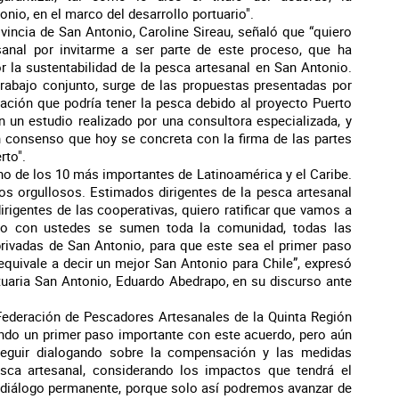
onio, en el marco del desarrollo portuario".
ovincia de San Antonio, Caroline Sireau, señaló que “quiero
sanal por invitarme a ser parte de este proceso, que ha
r la sustentabilidad de la pesca artesanal en San Antonio.
trabajo conjunto, surge de las propuestas presentadas por
ctación que podría tener la pesca debido al proyecto Puerto
n un estudio realizado por una consultora especializada, y
n consenso que hoy se concreta con la firma de las partes
rto".
uno de los 10 más importantes de Latinoamérica y el Caribe.
os orgullosos. Estimados dirigentes de la pesca artesanal
irigentes de las cooperativas, quiero ratificar que vamos a
nto con ustedes se sumen toda la comunidad, todas las
privadas de San Antonio, para que este sea el primer paso
equivale a decir un mejor San Antonio para Chile”, expresó
rtuaria San Antonio, Eduardo Abedrapo, en su discurso ante
 Federación de Pescadores Artesanales de la Quinta Región
ando un primer paso importante con este acuerdo, pero aún
seguir dialogando sobre la compensación y las medidas
esca artesanal, considerando los impactos que tendrá el
 diálogo permanente, porque solo así podremos avanzar de