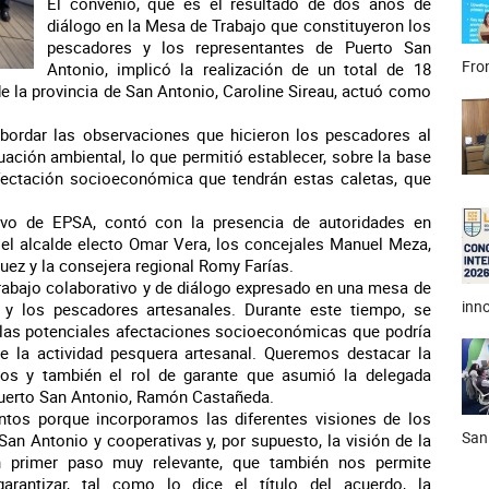
El convenio, que es el resultado de dos años de
diálogo en la Mesa de Trabajo que constituyeron los
pescadores y los representantes de Puerto San
Fron
Antonio, implicó la realización de un total de 18
de la provincia de San Antonio, Caroline Sireau, actuó como
abordar las observaciones que hicieron los pescadores al
uación ambiental, lo que permitió establecer, sobre la base
afectación socioeconómica que tendrán estas caletas, que
ativo de EPSA, contó con la presencia de autoridades en
s el alcalde electo Omar Vera, los concejales Manuel Meza,
uez y la consejera regional Romy Farías.
trabajo colaborativo y de diálogo expresado en una mesa de
inno
a y los pescadores artesanales. Durante este tiempo, se
e las potenciales afectaciones socioeconómicas que podría
bre la actividad pesquera artesanal. Queremos destacar la
atos y también el rol de garante que asumió la delegada
 Puerto San Antonio, Ramón Castañeda.
tos porque incorporamos las diferentes visiones de los
San
San Antonio y cooperativas y, por supuesto, la visión de la
n primer paso muy relevante, que también nos permite
arantizar, tal como lo dice el título del acuerdo, la