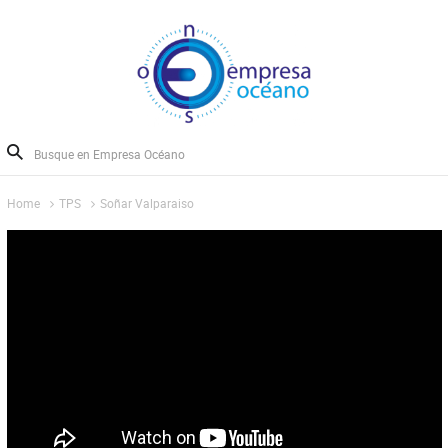
Home
TPS
Soñar Valparai­so