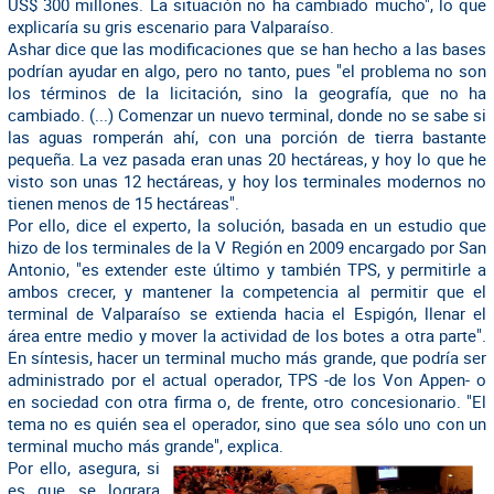
US$ 300 millones. La situación no ha cambiado mucho", lo que
explicaría su gris escenario para Valparaíso.
Ashar dice que las modificaciones que se han hecho a las bases
podrían ayudar en algo, pero no tanto, pues "el problema no son
los términos de la licitación, sino la geografía, que no ha
cambiado. (...) Comenzar un nuevo terminal, donde no se sabe si
las aguas romperán ahí, con una porción de tierra bastante
pequeña. La vez pasada eran unas 20 hectáreas, y hoy lo que he
visto son unas 12 hectáreas, y hoy los terminales modernos no
tienen menos de 15 hectáreas".
Por ello, dice el experto, la solución, basada en un estudio que
hizo de los terminales de la V Región en 2009 encargado por San
Antonio, "es extender este último y también TPS, y permitirle a
ambos crecer, y mantener la competencia al permitir que el
terminal de Valparaíso se extienda hacia el Espigón, llenar el
área entre medio y mover la actividad de los botes a otra parte".
En síntesis, hacer un terminal mucho más grande, que podría ser
administrado por el actual operador, TPS -de los Von Appen- o
en sociedad con otra firma o, de frente, otro concesionario. "El
tema no es quién sea el operador, sino que sea sólo uno con un
terminal mucho más grande", explica.
Por ello, asegura, si
es que se lograra