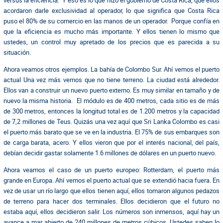
acordaron darle exclusividad al operador, lo que significa que Costa Rica
puso el 80% de su comercio en las manos de un operador. Porque confía en
que la eficiencia es mucho más importante. Y ellos tienen lo mismo que
ustedes, un control muy apretado de los precios que es parecida a su
situación.
Ahora veamos otros ejemplos. La bahía de Colombo Sur. Ahí vemos el puerto
actual Una vez más vemos que no tiene terreno. La ciudad está alrededor.
Ellos van a construir un nuevo puerto externo. Es muy similar en tamaño y de
nuevo la misma historia. El módulo es de 400 metros, cada sitio es de más
de 300 metros, entonces la longitud total es de 1.200 metros y la capacidad
de 7,2 millones de Teus. Quizás una vez aquí que Sri Lanka Colombo es casi
el puerto más barato que se ve en la industria. El 75% de sus embarques son
de carga barata, acero. Y ellos vieron que por el interés nacional, del país,
debían decidir gastar solamente 1.6 millones de dólares en un puerto nuevo.
Ahora veamos el caso de un puerto europeo: Rotterdam, el puerto más
grande en Europa. Ahí vemos el puerto actual que se extendió hacia fuera. En
vez de usar un río largo que ellos tienen aquí, ellos tomaron algunos pedazos
de terreno para hacer dos terminales. Ellos decidieron que el futuro no
estaba aquí, ellos decidieron salir. Los números son inmensos, aquí hay un
avance a mar abierto de 240 millones de metros cúbicos. Ustedes saben lo