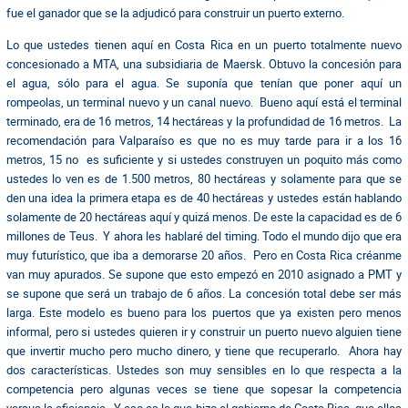
fue el ganador que se la adjudicó para construir un puerto externo.
Lo que ustedes tienen aquí en Costa Rica en un puerto totalmente nuevo
concesionado a MTA, una subsidiaria de Maersk. Obtuvo la concesión para
el agua, sólo para el agua. Se suponía que tenían que poner aquí un
rompeolas, un terminal nuevo y un canal nuevo. Bueno aquí está el terminal
terminado, era de 16 metros, 14 hectáreas y la profundidad de 16 metros. La
recomendación para Valparaíso es que no es muy tarde para ir a los 16
metros, 15 no es suficiente y si ustedes construyen un poquito más como
ustedes lo ven es de 1.500 metros, 80 hectáreas y solamente para que se
den una idea la primera etapa es de 40 hectáreas y ustedes están hablando
solamente de 20 hectáreas aquí y quizá menos. De este la capacidad es de 6
millones de Teus. Y ahora les hablaré del timing. Todo el mundo dijo que era
muy futurístico, que iba a demorarse 20 años. Pero en Costa Rica créanme
van muy apurados. Se supone que esto empezó en 2010 asignado a PMT y
se supone que será un trabajo de 6 años. La concesión total debe ser más
larga. Este modelo es bueno para los puertos que ya existen pero menos
informal, pero si ustedes quieren ir y construir un puerto nuevo alguien tiene
que invertir mucho pero mucho dinero, y tiene que recuperarlo. Ahora hay
dos características. Ustedes son muy sensibles en lo que respecta a la
competencia pero algunas veces se tiene que sopesar la competencia
versus la eficiencia. Y eso es lo que hizo el gobierno de Costa Rica, que ellos