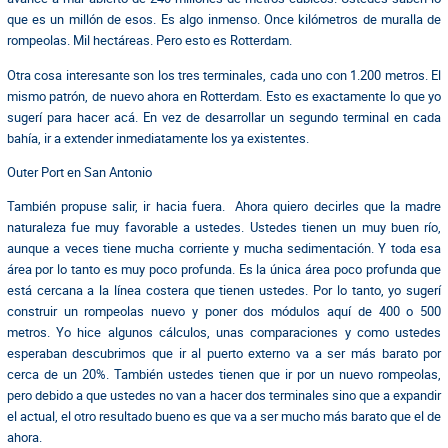
que es un millón de esos. Es algo inmenso. Once kilómetros de muralla de
rompeolas. Mil hectáreas. Pero esto es Rotterdam.
Otra cosa interesante son los tres terminales, cada uno con 1.200 metros. El
mismo patrón, de nuevo ahora en Rotterdam. Esto es exactamente lo que yo
sugerí para hacer acá. En vez de desarrollar un segundo terminal en cada
bahía, ir a extender inmediatamente los ya existentes.
Outer Port en San Antonio
También propuse salir, ir hacia fuera. Ahora quiero decirles que la madre
naturaleza fue muy favorable a ustedes. Ustedes tienen un muy buen río,
aunque a veces tiene mucha corriente y mucha sedimentación. Y toda esa
área por lo tanto es muy poco profunda. Es la única área poco profunda que
está cercana a la línea costera que tienen ustedes. Por lo tanto, yo sugerí
construir un rompeolas nuevo y poner dos módulos aquí de 400 o 500
metros. Yo hice algunos cálculos, unas comparaciones y como ustedes
esperaban descubrimos que ir al puerto externo va a ser más barato por
cerca de un 20%. También ustedes tienen que ir por un nuevo rompeolas,
pero debido a que ustedes no van a hacer dos terminales sino que a expandir
el actual, el otro resultado bueno es que va a ser mucho más barato que el de
ahora.