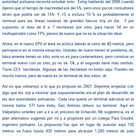
autoridad portuaria necesita estudiar esto. Estoy hablando del 2008 cuando
dijeron que el tiempo de inactividad era del 5%, pero unos pocos consultores
dicen que podría ser de 15%. Y 15 e incluso 10 % es probablemente el
nominal para las líneas navieras de grandes barcos hoy en día. Y por
supuesto, el área de 6 a 7 hectáreas por sitio, para hacer 54 en un
multioperador como TPS, pienso de nuevo que no es la situación ideal.
Ahora, en el nuevo EPV el área se achica debido al cerro de 40 metros, pero
permanece en la misma situación. Ustedes de nuevo tienen el problema, ok,
básicamente tienen un sitio, este no es para contenedores, pero construir un
terminal nuevo con un sitio, yo no sé. Ok, y el segundo tiene más sentido.
Tiene 23,9 hectáreas. Algunas de las hectáreas no están aquí. Pueden ver
mucho menos, pero de nuevo es un terminal de dos sitios, ok.
Así es que volvamos a lo que yo propuse en 2007. Déjenme empezar con
algo que les voy a mostrar que supuestamente era el plan de desarrollo de
las dos autoridades portuarias. Cada una quería un terminal adicional en la
misma bahía. STI tuvo éxito, San Antonio obtuvo su terminal. Aquí en
Valparaíso ustedes van a ir a un proceso de licitación. Mi sugerencia, es el
plan alternativo sugerido por mí y a propósito por un colega Paul Goudré,
ingeniero portuario. La propuesta fue que en lugar de avanzar aquí 130
metros se fuera hasta 430 metros para alcanzar 1.200 metros de sitio