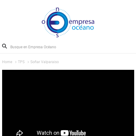
Home
TPS
Soñar Valparai­so