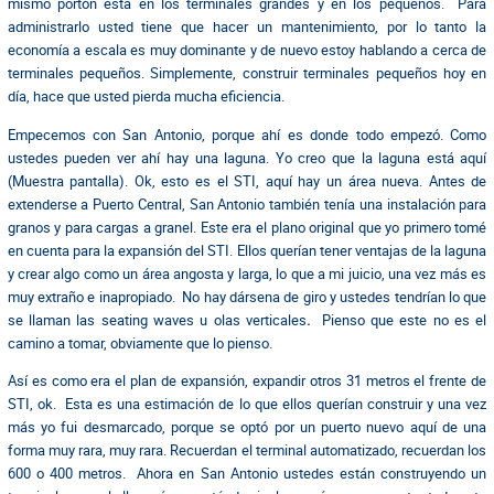
mismo portón está en los terminales grandes y en los pequeños. Para
administrarlo usted tiene que hacer un mantenimiento, por lo tanto la
economía a escala es muy dominante y de nuevo estoy hablando a cerca de
terminales pequeños. Simplemente, construir terminales pequeños hoy en
día, hace que usted pierda mucha eficiencia.
Empecemos con San Antonio, porque ahí es donde todo empezó. Como
ustedes pueden ver ahí hay una laguna. Yo creo que la laguna está aquí
(Muestra pantalla). Ok, esto es el STI, aquí hay un área nueva. Antes de
extenderse a Puerto Central, San Antonio también tenía una instalación para
granos y para cargas a granel. Este era el plano original que yo primero tomé
en cuenta para la expansión del STI. Ellos querían tener ventajas de la laguna
y crear algo como un área angosta y larga, lo que a mi juicio, una vez más es
muy extraño e inapropiado. No hay dársena de giro y ustedes tendrían lo que
se llaman las seating waves u olas verticales
.
Pienso que este no es el
camino a tomar, obviamente que lo pienso.
Así es como era el plan de expansión, expandir otros 31 metros el frente de
STI, ok. Esta es una estimación de lo que ellos querían construir y una vez
más yo fui desmarcado, porque se optó por un puerto nuevo aquí de una
forma muy rara, muy rara. Recuerdan el terminal automatizado, recuerdan los
600 o 400 metros. Ahora en San Antonio ustedes están construyendo un