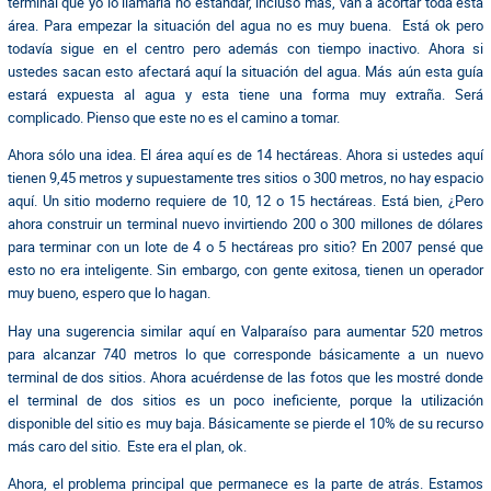
terminal que yo lo llamaría no estándar, incluso más, van a acortar toda esta
área. Para empezar la situación del agua no es muy buena. Está ok pero
todavía sigue en el centro pero además con tiempo inactivo. Ahora si
ustedes sacan esto afectará aquí la situación del agua. Más aún esta guía
estará expuesta al agua y esta tiene una forma muy extraña. Será
complicado. Pienso que este no es el camino a tomar.
Ahora sólo una idea. El área aquí es de 14 hectáreas. Ahora si ustedes aquí
tienen 9,45 metros y supuestamente tres sitios o 300 metros, no hay espacio
aquí. Un sitio moderno requiere de 10, 12 o 15 hectáreas. Está bien, ¿Pero
ahora construir un terminal nuevo invirtiendo 200 o 300 millones de dólares
para terminar con un lote de 4 o 5 hectáreas pro sitio? En 2007 pensé que
esto no era inteligente. Sin embargo, con gente exitosa, tienen un operador
muy bueno, espero que lo hagan.
Hay una sugerencia similar aquí en Valparaíso para aumentar 520 metros
para alcanzar 740 metros lo que corresponde básicamente a un nuevo
terminal de dos sitios. Ahora acuérdense de las fotos que les mostré donde
el terminal de dos sitios es un poco ineficiente, porque la utilización
disponible del sitio es muy baja. Básicamente se pierde el 10% de su recurso
más caro del sitio. Este era el plan, ok.
Ahora, el problema principal que permanece es la parte de atrás. Estamos