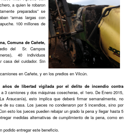
chero, a quien le robaron
ltamente preparados” se
vaban “armas largas con
mapuche. 100 millones de
ina, Comuna de Cañete,
redio del Sr. Campos
neros), 40 individuos
r casa del cuidador. Sin
s camiones en Cañete, y en los predios en Vilcún.
años de libertad vigilada por el delito de incendio contra
rio a 3 camiones y dos máquinas cosecheras, el 1ero. De Enero 2015,
La Araucanía), esto implica que deberá firmar semanalmente, no
che de su casa. Los jueces no condenaron por 5 incendios, sino por
Con esto los jueces pueden rebajar un grado la pena y llegar hasta 5
ntregar medidas alternativas de cumplimiento de la pena, como en
n podido entregar este beneficio.