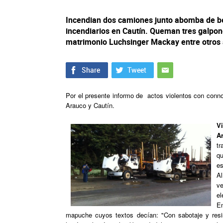
Incendian dos camiones junto abomba de b
incendiarios en Cautín. Queman tres galpon
matrimonio Luchsinger Mackay entre otros 
Por el presente informo de actos violentos con conno
Arauco y Cautín.
V
A
tr
q
es
A
ve
el
E
mapuche cuyos textos decían: "Con sabotaje y res