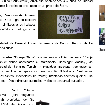
 Guido Carihuentro", quien fue sentenciado a 5 años de libertad
ones la noche de año nuevo en un predio de Freire.
o
,
Provincia de Arauco,
a. En el lugar se hallaron
 similares a los hallados
ocurrido la madrugada del
lidad de General López, Provincia de Cautín, Región de La
endiarios:
San
.
Predio “Granja Chica”,
sin resguardo policial (vecina a “Granja
hue” donde asesinaron al matrimonio Luchsinger Mackay), de
iedad de “Semillas Tunichi”, 4 individuos incendian tres galpones,
con semillas de papas y los otros con 10 mil fardos y 10 mil sacos
ertilizantes. Incendiaron un tractor, intentando además quemar una
enda. “Dos individuos quemaban y dos golpeaban al cuidador”.
2.
Predio “Santa
elma”,
(con resguardo
cial) propiedad de Sr.
1.300 mts. Aprox., con