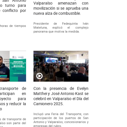
 San Antonio
Valparaíso amenazan con
to turno para
movilización si se aprueba una
 conflicto por
nueva alza de combustible.
Presidente de Fedequinta Iván
horas de tiempos
Mateluna, explicó el complejo
panorama que motiva la medida.
ransporte de
Con la presencia de Evelyn
articipan en
Matthei y José Antonio Kast se
oyecto para
celebró en Valparaíso el Día del
os y reducir la
Camionero 2025.
no
Incluyó una Feria del Transporte, con
participación de los puertos de San
 de transporte de
Antonio y Valparaíso, concesionarios y
aíso son parte del
empresas del rubro.
ia...