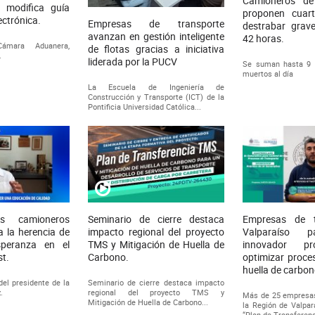
Camioneros de
e modifica guía
proponen cuar
ectrónica.
Empresas de transporte
destrabar grave
avanzan en gestión inteligente
42 horas.
Cámara Aduanera,
de flotas gracias a iniciativa
.
liderada por la PUCV
Se suman hasta 9 
muertos al día
La Escuela de Ingeniería de
Construcción y Transporte (ICT) de la
Pontificia Universidad Católica...
s camioneros
Seminario de cierre destaca
Empresas de t
a la herencia de
impacto regional del proyecto
Valparaíso p
speranza en el
TMS y Mitigación de Huella de
innovador pr
st.
Carbono.
optimizar proces
huella de carbo
el presidente de la
Seminario de cierre destaca impacto
.
regional del proyecto TMS y
Más de 25 empresas
Mitigación de Huella de Carbono...
la Región de Valpar
“Plan de Transferenc