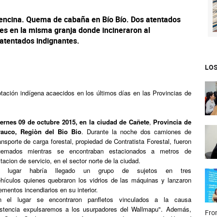
encina. Quema de cabaña en Bío Bío. Dos atentados
es en la misma granja donde incineraron al
atentados indignantes.
LOS
tación indígena acaecidos en los últimos días en las Provincias de
iernes
09 de octubre 2015, en la ciudad de Cañete
,
Provincia de
rauco, Regiòn del Bio Bio
. Durante la noche dos camiones de
ansporte de carga forestal, propiedad de Contratista Forestal, fueron
uemados mientras se encontraban estacionados a metros de
tacion de servicio, en el sector norte de la ciudad.
l lugar habría llegado un grupo de sujetos en tres
hículos quienes quebraron los vidrios de las máquinas y lanzaron
ementos incendiarios en su interior.
n el lugar se encontraron panfletos vinculados a la causa
istencia expulsaremos a los usurpadores del Wallmapu". Además,
Fron