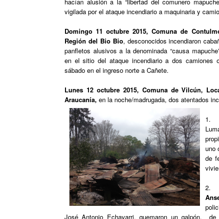
hacían alusión a la “libertad del comunero mapuche
vigilada por el ataque incendiario a maquinaria y cami
Domingo 11 octubre 2015, Comuna de Contulm
Región del Bio Bio
, desconocidos incendiaron cabañ
panfletos alusivos a la denominada “causa mapuche”,
en el sitio del ataque incendiario a dos camiones 
sábado en el ingreso norte a Cañete.
Lunes 12 octubre 2015, Comuna de Vilcún, Loca
Araucanía,
en la noche/madrugada, dos atentados inc
1
Luma
prop
uno 
de f
vivi
Ans
poli
José Antonio Echavarri, quemaron un galpón, de 