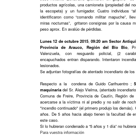
productos agrícolas, una camioneta (propiedad del no
la escopeta) y un fumigador. Cuatro individuos “a
identificaron como “comando militar mapuche”, lle
miras nocturnas”, gritaron consignas por la causa 
peso aprox. En avalúo de pérdidas.
Lunes 12 de octubre 2015
,
09:20 am Sector Antiqu
Provincia de Arauco, Región del Bio Bio
, P
Valenzuela, con resguardo policial, (2 carabi
encapuchados entran disparando. Intentaron incendia
lesionados.
Se adjuntan fotografías de atentado incendiario de lo
Respecto a la condena de Guido Carihuentro ;
5 
maquinaria
del Sr. Alejo Vielma, (atentado incendia
Comuna de Freire, Provincia de Cautín, Región de 
acercarse a la víctima ni al predio y no salir de no
"incendio continuado" (el primero produjo los demás). 
años. De 5 años hacia abajo tienen la facultad de e
este caso.
Si lo hubieran condenado a “5 años y 1 día” no hubiera
Para vuestra información