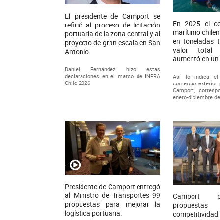
El presidente de Camport se
En 2025 el co
refirió al proceso de licitación
marítimo chilen
portuaria de la zona central y al
en toneladas t
proyecto de gran escala en San
valor total
Antonio.
aumentó en un 
Daniel Fernández hizo estas
declaraciones en el marco de INFRA
Así lo indica el
Chile 2026
comercio exterior 
Camport, correspo
enero-diciembre d
Presidente de Camport entregó
al Ministro de Transportes 99
Camport p
propuestas para mejorar la
propuest
logística portuaria.
competitivi