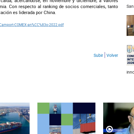
caída, acercándose, en noviembre y diciembre, a valores
emia. Con respecto al ranking de socios comerciales, tanto
San
ación es liderada por China.
-Camport-COMEX-an%CC%
83o-2022.pdf
Subir
Volver
inno