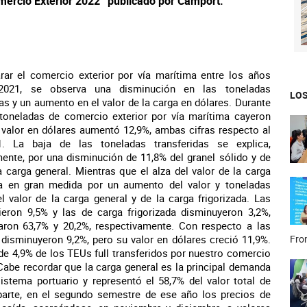
omercio Exterior 2022” publicado por Camport.
ar el comercio exterior por vía marítima entre los años
021, se observa una disminución en las toneladas
LOS
das y un aumento en el valor de la carga en dólares. Durante
toneladas de comercio exterior por vía marítima cayeron
 valor en dólares aumentó 12,9%, ambas cifras respecto al
. La baja de las toneladas transferidas se explica,
mente, por una disminución de 11,8% del granel sólido y de
a carga general. Mientras que el alza del valor de la carga
ca en gran medida por un aumento del valor y toneladas
el valor de la carga general y de la carga frigorizada. Las
cieron 9,5% y las de carga frigorizada disminuyeron 3,2%,
ron 63,7% y 20,2%, respectivamente. Con respecto a las
 disminuyeron 9,2%, pero su valor en dólares creció 11,9%.
Fron
de 4,9% de los TEUs full transferidos por nuestro comercio
 Cabe recordar que la carga general es la principal demanda
stema portuario y representó el 58,7% del valor total de
parte, en el segundo semestre de ese año los precios de