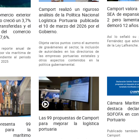
Camport valora 
Camport realizó un riguroso
SEA de expansió
análisis de la Política Nacional
mercio exterior
2 pero lamenta
Logística Portuaria publicada
o creció un 3,7%
demoró 12 años
el 10 de marzo del 2026 por el
ransferidas y el
Gobierno.
 del comercio
Así lo señaló su 
7,6%.
Fernández que advir
Objeta varios puntos como el aumento
de la Ley Lafkenche.
de gravámenes al sector, la inclusión
 reporte anual de
de autoridades en los directorios de
por vía marítima de
las empresas portuarias estatales y
ndiente al periodo
otros aspectos contenidos en la
e 2025
politica gubernamental.
Cámara Marítim
destaca decla
SOFOFA en cont
Las 99 propuestas de Camport
Portuario
para mejorar la logística
resenta 99
portuaria
as para la
Publicado también
dad marítimo
Camport