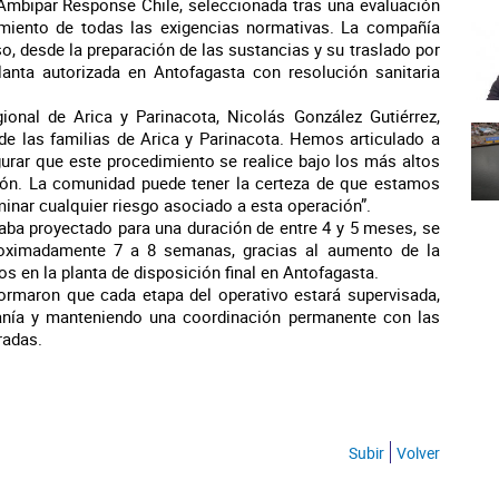
 Ambipar Response Chile, seleccionada tras una evaluación
miento de todas las exigencias normativas. La compañía
so, desde la preparación de las sustancias y su traslado por
planta autorizada en Antofagasta con resolución sanitaria
gional de Arica y Parinacota, Nicolás González Gutiérrez,
 de las familias de Arica y Parinacota. Hemos articulado a
urar que este procedimiento se realice bajo los más altos
ación. La comunidad puede tener la certeza de que estamos
minar cualquier riesgo asociado a esta operación”.
staba proyectado para una duración de entre 4 y 5 meses, se
proximadamente 7 a 8 semanas, gracias al aumento de la
s en la planta de disposición final en Antofagasta.
formaron que cada etapa del operativo estará supervisada,
anía y manteniendo una coordinación permanente con las
radas.
Subir
Volver