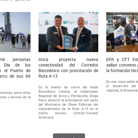
.
l personas
Arica proyecta nueva
EPA y CFT Est
el Día de los
conectividad del Corredor
sellan convenio 
n el Puerto de
Bioceánico con priorización de
la formación téc
arco de sus 60
Ruta A-13
En una clara señal 
el desarrollo de
En el evento de cierre del Nodo
regional, la Empresa.
Bioceánico Central, el Gobernador
stentes, entre ellos
Regional de Arica y Parinacota, Diego
venes y vecinos de la
Paco, anunció la priorización por parte
del Ministerio de Obras Públicas del
mejoramiento de la Ruta A-13 en el
tramo Acceso Central–Coronel
Alcérreca.