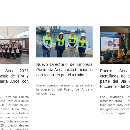
Nuevo Directorio de Empresa
Portuaria Arica inició funciones
o Arica 2026
Puerto Aric
con recorrido por el terminal
ínculo de TPA y
científicos de
aria Arica con
parte del Día 
Con el objetivo de interiorizarse sobre
Encuentro del De
la operación del Puerto de Arica y
conocer los...
o. Terminal Puerto
Los invitados p
esa Portuaria Arica
infraestructura
n la 10º edición del
funcionamiento del 
uerto Arica 2026,
inauguración del ev
co días orientada a
Turístico Integral.
zos con sus socios
ú y Bolivia a través
 25 profesionales en
sticos y operativos