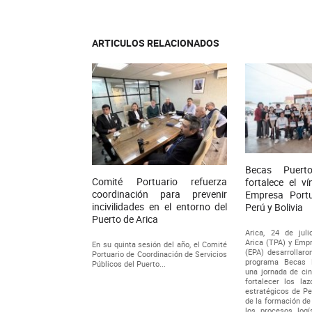
ARTICULOS RELACIONADOS
Becas Puert
Comité Portuario refuerza
fortalece el v
coordinación para prevenir
Empresa Portu
incivilidades en el entorno del
Perú y Bolivia
Puerto de Arica
Arica, 24 de juli
Arica (TPA) y Empr
En su quinta sesión del año, el Comité
(EPA) desarrollaro
Portuario de Coordinación de Servicios
programa Becas P
Públicos del Puerto...
una jornada de cin
fortalecer los la
estratégicos de Per
de la formación de
los procesos logí