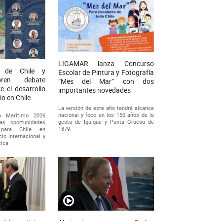
LIGAMAR lanza Concurso
a de Chile y
Escolar de Pintura y Fotografía
ren debate
“Mes del Mar” con dos
e el desarrollo
importantes novedades
io en Chile
La versión de este año tendrá alcance
nacional y foco en los 150 años de la
io Marítimo 2026
gesta de Iquique y Punta Gruesa de
as oportunidades
1879.
para Chile en
io internacional y
tica