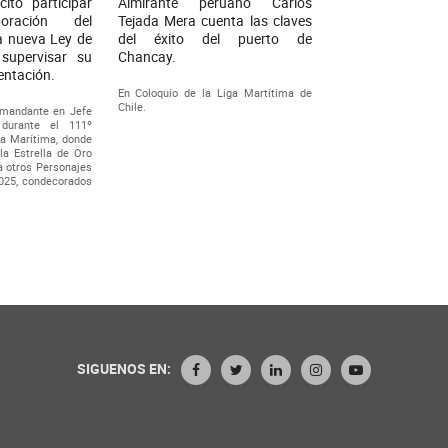
itó participar
Almirante peruano Carlos
ración del
Tejada Mera cuenta las claves
a nueva Ley de
del éxito del puerto de
supervisar su
Chancay.
entación.
En Coloquio de la Liga Martítima de
Chile.
omandante en Jefe
, durante el 111º
ga Marítima, donde
la Estrella de Oro
 otros Personajes
025, condecorados
SIGUENOS EN: