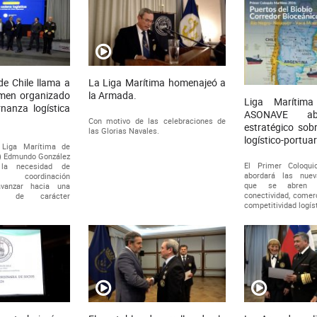
de Chile llama a
La Liga Marítima homenajeó a
rimen organizado
la Armada.
Liga Marítim
nanza logística
ASONAVE ab
Con motivo de las celebraciones de
estratégico sobr
las Glorias Navales.
logístico-portuar
 Liga Marítima de
R) Edmundo González
El Primer Coloqu
 la necesidad de
abordará las nuev
a coordinación
que se abren 
avanzar hacia una
conectividad, comerc
ica de carácter
competitividad logís