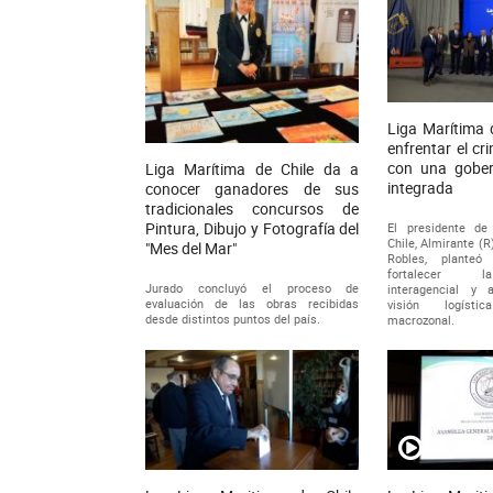
Liga Marítima 
enfrentar el c
con una gober
Liga Marítima de Chile da a
integrada
conocer ganadores de sus
tradicionales concursos de
Pintura, Dibujo y Fotografía del
El presidente de
Chile, Almirante (
"Mes del Mar"
Robles, planteó
fortalecer l
Jurado concluyó el proceso de
interagencial y 
evaluación de las obras recibidas
visión logíst
desde distintos puntos del país.
macrozonal.