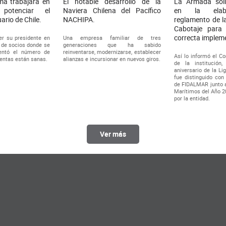
ma trabajará en
El notable desarrollo de la
La Armada solic
potenciar el
Naviera Chilena del Pacífico
en la elabo
ario de Chile.
NACHIPA.
reglamento de l
Cabotaje para 
correcta implem
er su presidente en
Una empresa familiar de tres
 de socios donde se
generaciones que ha sabido
entó el número de
reinventarse, modernizarse, establecer
Así lo informó el C
uentas están sanas.
alianzas e incursionar en nuevos giros.
de la institución
aniversario de la Li
fue distinguido con 
de FIDALMAR junto a
Marítimos del Año 2
por la entidad.
Ver más