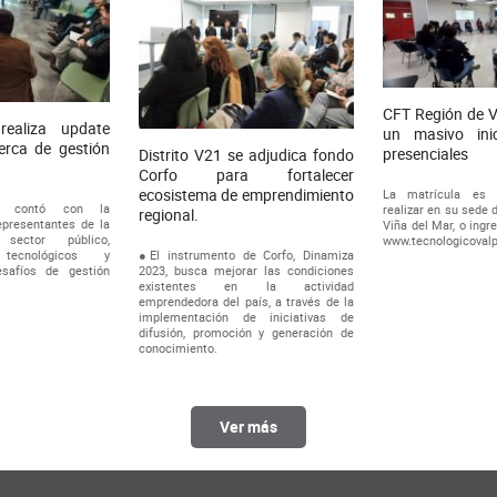
CFT Región de V
realiza update
un masivo ini
erca de gestión
presenciales
Distrito V21 se adjudica fondo
Corfo para fortalecer
ecosistema de emprendimiento
La matrícula es 
o contó con la
realizar en su sede 
regional.
epresentantes de la
Viña del Mar, o ingr
sector público,
www.tecnologicovalp
●El instrumento de Corfo, Dinamiza
 tecnológicos y
2023, busca mejorar las condiciones
safíos de gestión
existentes en la actividad
emprendedora del país, a través de la
implementación de iniciativas de
difusión, promoción y generación de
conocimiento.
Ver más