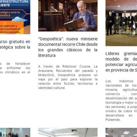
“Geopoética”: nueva miniserie
rso gratuito en
documental recorre Chile desde
atégica sobre la
los grandes clásicos de la
Líderes gremi
literatura
modelo de des
o de fortalecer
potenciar agricu
A través de Robinson Crusoe, La
ra enfrentar los
en provincia de 
Araucana, Recuerdos del pasado y
io climático en el
Moby-Dick, Geopoética propone un
viaje por el país para explorar la
Los máximos r
relación entre ficción, territorios e
nacionales de lo
identidad cultural.
minería, agricult
comercio con
desalinización del a
tecnología y mejor c
las personas, a prop
minero de cobre Vi
desarrollará e
Putaendo.