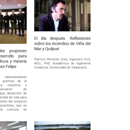
El día después. Reflexiones
sobre los incendios de Viña del
Mar y Quilpué
ales proponen
arrollo para
Patricio Winckler Grez, Ingeniero Civil,
ltura y minería
MSc., PhD. Académico de Ingeniería
San Felipe
Oceánica, Universidad de Valparaíso.
epresentantes
s gremios de la
ura, industria y
versaron de
gua, desarrollo de
alidad de vida para
ósito del proyecto
zcachitas, que se
n la comuna de