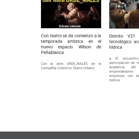
Con teatro se da comienzo a la
Distrito V21 
temporada artística en el
tecnológico ac
nuevo espacio Wilson de
hídrica
Peñablanca
●El encuentr
participación de r
Con la obra URDE_MALES de la
academia, del 
Compañía Colectivo Teatro Urbano.
emprendedores
empresas con de
hídrica.