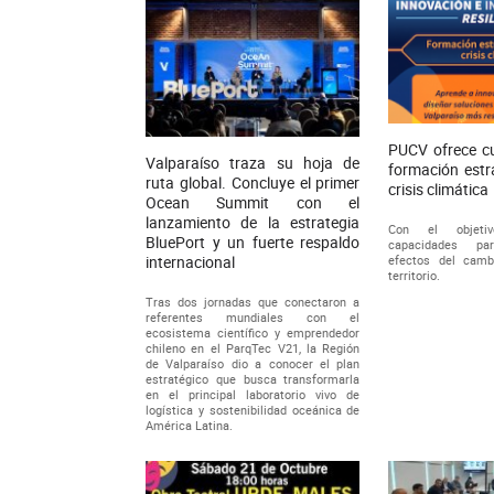
PUCV ofrece cu
Valparaíso traza su hoja de
formación estr
ruta global. Concluye el primer
crisis climática
Ocean Summit con el
lanzamiento de la estrategia
Con el objetiv
BluePort y un fuerte respaldo
capacidades pa
internacional
efectos del camb
territorio.
Tras dos jornadas que conectaron a
referentes mundiales con el
ecosistema científico y emprendedor
chileno en el ParqTec V21, la Región
de Valparaíso dio a conocer el plan
estratégico que busca transformarla
en el principal laboratorio vivo de
logística y sostenibilidad oceánica de
América Latina.