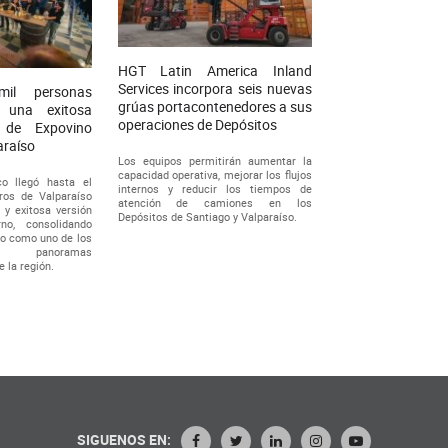
HGT Latin America Inland
Services incorpora seis nuevas
l personas
grúas portacontenedores a sus
e una exitosa
operaciones de Depósitos
 de Expovino
araíso
Los equipos permitirán aumentar la
capacidad operativa, mejorar los flujos
co llegó hasta el
internos y reducir los tiempos de
ros de Valparaíso
atención de camiones en los
 y exitosa versión
Depósitos de Santiago y Valparaíso.
rno, consolidando
o como uno de los
 panoramas
 la región.
SIGUENOS EN: