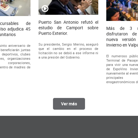
Puerto San Antonio refutó el
cursables de
estudio de Camport sobre
Más de 3 mi
íso adjudica 45
Puerto Exterior.
disfrutaron d
nitarios
nueva versión
Su presidente, Sergio Merino, aseguró
Invierno en Valp
into aniversario de
que el cambio en el proceso de
beneficiarán juntas
licitación no se debió a ese informe ni
 deportivos, clubes
El numeroso públi
a una presión del Gobierno.
es, organizaciones
Terminal de Pasaje
corporaciones,
para vivir una nueva
centro de madres de
de ExpoVino Invie
nuevamente al event
principales
enogastronómicos de
Ver más