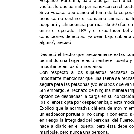
Respaldo Portuaria, para albergar camiones
vacíos, lo que permite permanezcan en el sect
Silva Focacci abordando el tema de la disposic
tiene como destino el consumo animal, no h
acopiará y almacenará por más de 30 días en 
entre el operador TPA y el exportador boliv
condiciones de acopio, ya sean bajo cubierta 
alguno”, precisó.
Destacó el hecho que precisamente estas cond
permitido una larga relación entre el puerto 
importante en los últimos años.
Con respecto a los supuestos rechazos de 
importante mencionar que una faena se rechaza
segura para las personas y/o equipos que van 
Sin embargo, el rechazo de ninguna manera impl
opción de despachar la carga en su condición 
los clientes opta por despachar bajo esta moda
Explicó que la normativa chilena de movimien
un estibador portuario; no cumplir con esto, sig
en riesgo la integridad del personal del Puer
hace a diario en el puerto, pero ésta debe c
manipule, pero nunca una persona.