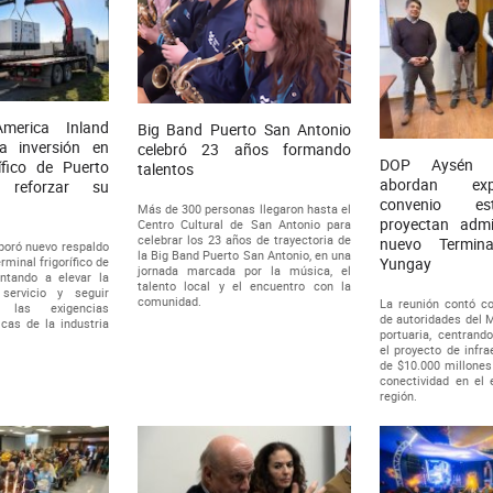
merica Inland
Big Band Puerto San Antonio
za inversión en
celebró 23 años formando
DOP Aysén 
rífico de Puerto
talentos
abordan ex
 reforzar su
convenio es
Más de 300 personas llegaron hasta el
proyectan admi
Centro Cultural de San Antonio para
celebrar los 23 años de trayectoria de
nuevo Termin
poró nuevo respaldo
la Big Band Puerto San Antonio, en una
rminal frigorífico de
Yungay
jornada marcada por la música, el
ntando a elevar la
talento local y el encuentro con la
 servicio y seguir
comunidad.
La reunión contó co
 las exigencias
de autoridades del M
icas de la industria
portuaria, centrand
el proyecto de infr
de $10.000 millones
conectividad en el 
región.