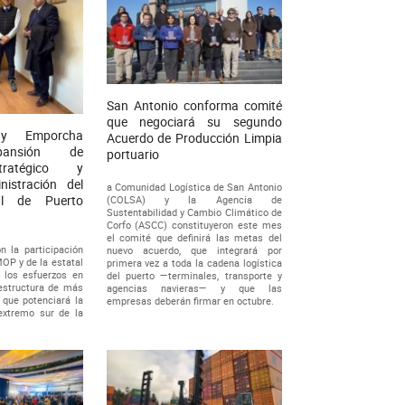
San Antonio conforma comité
que negociará su segundo
y Emporcha
Acuerdo de Producción Limpia
pansión de
portuario
tratégico y
nistración del
a Comunidad Logística de San Antonio
al de Puerto
(COLSA) y la Agencia de
Sustentabilidad y Cambio Climático de
Corfo (ASCC) constituyeron este mes
el comité que definirá las metas del
n la participación
nuevo acuerdo, que integrará por
OP y de la estatal
primera vez a toda la cadena logística
o los esfuerzos en
del puerto —terminales, transporte y
aestructura de más
agencias navieras— y que las
 que potenciará la
empresas deberán firmar en octubre.
extremo sur de la