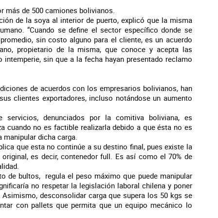
or más de 500 camiones bolivianos.
ión de la soya al interior de puerto, explicó que la misma
umano. “Cuando se define el sector específico donde se
promedio, sin costo alguno para el cliente, es un acuerdo
iano, propietario de la misma, que conoce y acepta las
o intemperie, sin que a la fecha hayan presentado reclamo
iciones de acuerdos con los empresarios bolivianos, han
y sus clientes exportadores, incluso notándose un aumento
servicios, denunciados por la comitiva boliviana, es
 cuando no es factible realizarla debido a que ésta no es
a manipular dicha carga.
ica que esta no continúe a su destino final, pues existe la
original, es decir, contenedor full. Es así como el 70% de
lidad.
to de bultos, regula el peso máximo que puede manipular
nificaría no respetar la legislación laboral chilena y poner
to. Asimismo, desconsolidar carga que supera los 50 kgs se
ontar con pallets que permita que un equipo mecánico lo