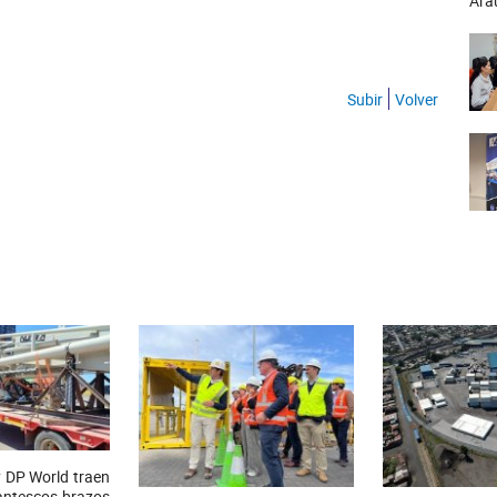
Ara
Subir
Volver
 DP World traen
gantescos brazos