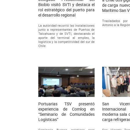
Biobío visitó SVTI y destaca el
de carga nuevo
rol estratégico del puerto para
Marítimo San V
el desarrollo regional
Trasladados por
Antonio a la Región
La autoridad recorrió las instalaciones
junto a representantes de Puertos de
Talcahuano y de SVTI, destacando el
aporte del terminal al empleo, la
logística y la competitividad del sur de
Chile.
Portuarias TSV presentó
San Vicen
experiencia de Comlog en
Internacio
“Seminario de Comunidades
moderna sala d
Logísticas”
carga refrigera
Seminario Buenas prácticas para
San Vicente Term