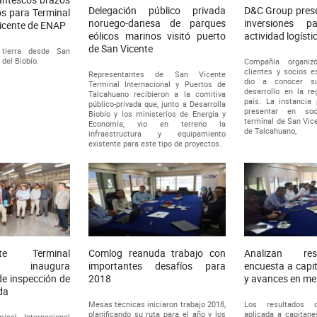
Delegación público privada
D&C Group prese
s para Terminal
noruego-danesa de parques
inversiones p
icente de ENAP
eólicos marinos visitó puerto
actividad logísti
de San Vicente
 tierra desde San
 del Biobío.
Compañía organiz
clientes y socios e
Representantes de San Vicente
dio a conocer s
Terminal Internacional y Puertos de
desarrollo en la re
Talcahuano recibieron a la comitiva
país. La instancia 
público-privada que, junto a Desarrolla
presentar en so
Biobío y los ministerios de Energía y
terminal de San Vic
Economía, vio en terreno la
de Talcahuano,
infraestructura y equipamiento
existente para este tipo de proyectos.
te Terminal
Comlog reanuda trabajo con
Analizan re
nal inaugura
importantes desafíos para
encuesta a capi
e inspección de
2018
y avances en me
da
Mesas técnicas iniciaron trabajo 2018,
Los resultados 
planificando su ruta para el año y los
aplicada a capitane
inal Internacional