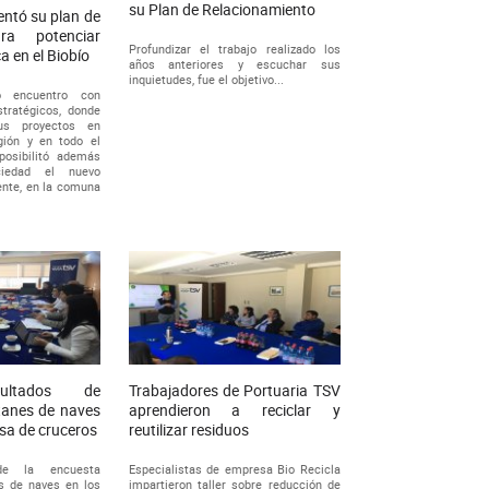
su Plan de Relacionamiento
ntó su plan de
ara potenciar
Profundizar el trabajo realizado los
ca en el Biobío
años anteriores y escuchar sus
inquietudes, fue el objetivo...
ó encuentro con
stratégicos, donde
us proyectos en
gión y en todo el
posibilitó además
ciedad el nuevo
ente, en la comuna
sultados de
Trabajadores de Portuaria TSV
tanes de naves
aprendieron a reciclar y
sa de cruceros
reutilizar residuos
de la encuesta
Especialistas de empresa Bio Recicla
s de naves en los
impartieron taller sobre reducción de