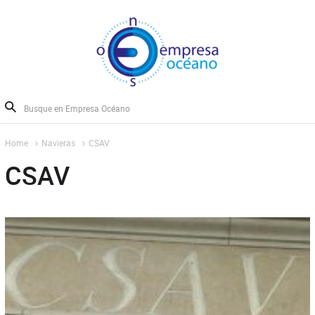
Home
Navieras
CSAV
CSAV