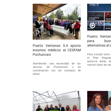
Puerto Ventan
para bus
alternativas al
Puerto Ventanas S.A aporta
insumos médicos al CESFAM
Puchuncavi
Para cumplir este d
el Plan Regulad
autorice áreas d
Atendiendo una necesidad de los
nuevos tipos de ca
vecinos de Puchuncaví y en
coordinación con los consejos de
salud...