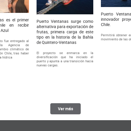
Puerto Ventan
innovador proy
as es el primer
Puerto Ventanas surge como
Chile.
ile en recibir
alternativa para exportación de
 Azul
frutas, primera carga de este
Permitirá obtener en
tipo en la historia de la Bahía
movimiento de las o
to fue entregado al
de Quintero-Ventanas
 la Agencia de
cambio climático de
El proyecto se enmarca en la
ón Chile, tras haber
diversificación que ha iniciado el
a hídrica
puerto y apunta a una transición hacia
nuevas cargas.
Ver más