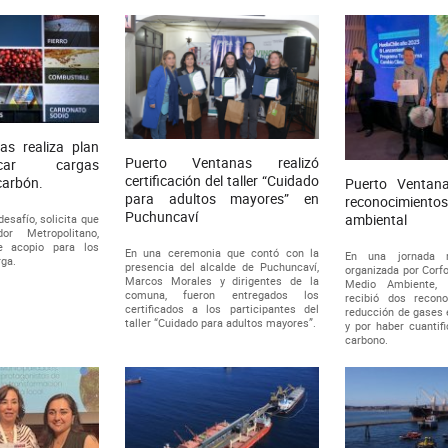
as realiza plan
Puerto Ventanas realizó
car cargas
certificación del taller “Cuidado
 carbón.
Puerto Ventana
para adultos mayores” en
reconocimientos
Puchuncaví
ambiental
esafío, solicita que
or Metropolitano,
e acopio para los
En una ceremonia que contó con la
En una jornada r
rga.
presencia del alcalde de Puchuncaví,
organizada por Corfo
Marcos Morales y dirigentes de la
Medio Ambiente, 
comuna, fueron entregados los
recibió dos recon
certificados a los participantes del
reducción de gases 
taller “Cuidado para adultos mayores”.
y por haber cuantif
carbono.