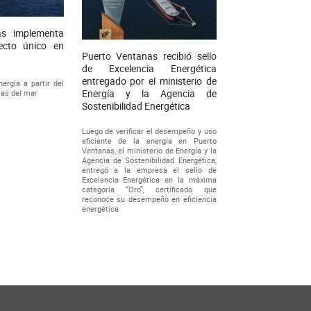
as implementa
ecto único en
Puerto Ventanas recibió sello
de Excelencia Energética
entregado por el ministerio de
ergía a partir del
Energía y la Agencia de
las del mar
Sostenibilidad Energética
Luego de verificar el desempeño y uso
eficiente de la energía en Puerto
Ventanas, el ministerio de Energía y la
Agencia de Sostenibilidad Energética,
entregó a la empresa el sello de
Excelencia Energética en la máxima
categoría “Oro”, certificado que
reconoce su desempeño en eficiencia
energética