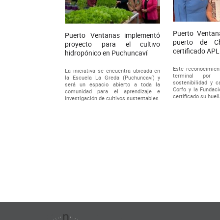
Puerto Ventan
Puerto Ventanas implementó
puerto de Ch
proyecto para el cultivo
certificado APL
hidropónico en Puchuncaví
Este reconocimien
La iniciativa se encuentra ubicada en
terminal por
la Escuela La Greda (Puchuncaví) y
sostenibilidad y 
será un espacio abierto a toda la
Corfo y la Fundaci
comunidad para el aprendizaje e
certificado su huell
investigación de cultivos sustentables