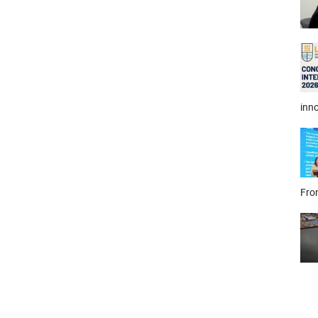
inno
Fron